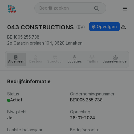
043 CONSTRUCTIONS
Opvolgen
(BV)
BE 1005.255.738
2e Carabinierslaan 104,
3620
Lanaken
Algemeen
Bestuur
Structuur
Locaties
Tijdlijn
Jaar­rekeningen
Bedrijfsinformatie
Status
Ondernemingsnummer
Actief
BE1005.255.738
Btw-plicht
Oprichting
Ja
26-01-2024
Laatste balansjaar
Bedrijfsgrootte