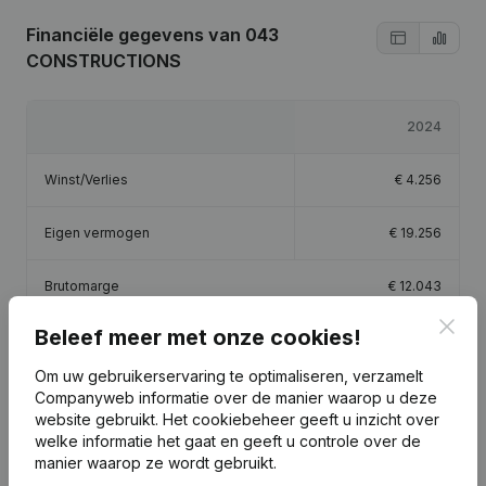
Financiële gegevens
van 043
CONSTRUCTIONS
2024
Winst/Verlies
€
4.256
Eigen vermogen
€
19.256
Brutomarge
€
12.043
Clos
Beleef meer met onze cookies!
Om uw gebruikerservaring te optimaliseren, verzamelt
Companyweb informatie over de manier waarop u deze
Publicaties
van 043 CONSTRUCTIONS
website gebruikt.
Het cookiebeheer
geeft u inzicht over
welke informatie het gaat en geeft u controle over de
manier waarop ze wordt gebruikt.
Datum
Publicatie