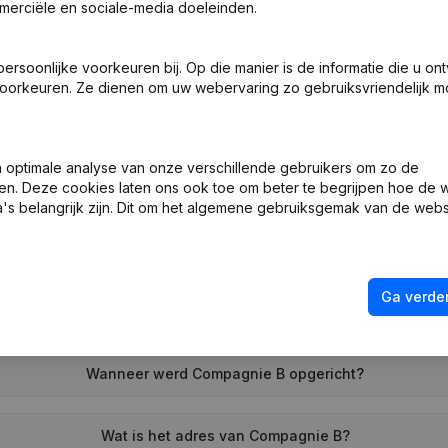
merciële en sociale-media doeleinden.
soonlijke voorkeuren bij. Op die manier is de informatie die u on
ng (Nieuwe Rechtspersoon, Opening Bijkantoor, enz...)
oorkeuren. Ze dienen om uw webervaring zo gebruiksvriendelijk mo
optimale analyse van onze verschillende gebruikers om zo de
en. Deze cookies laten ons ook toe om beter te begrijpen hoe de 
's belangrijk zijn. Dit om het algemene gebruiksgemak van de webs
Wat is het btw-nummer van Compagnie B?
Ga verder
Wat is het PEPPOL ID van Compagnie B?
Wanneer werd Compagnie B opgericht?
Wat is het adres van Compagnie B?