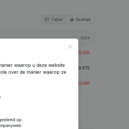
Tabel
Grafiek
2024
Close
€
-65.025
manier waarop u deze website
€
309.975
trole over de manier waarop ze
€
-53.491
n
fgestemd op
 Companyweb