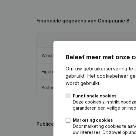
Financiële gegevens
van Compagnie B
Winst/Verlies
Beleef meer met onze c
Om uw gebruikerservaring te 
Eigen vermogen
gebruikt.
Het cookiebeheer
gee
wordt gebruikt.
Brutomarge
Functionele cookies
Deze cookies zijn strikt noodz
garanderen een veilige online
Marketing cookies
Publicaties
van Compagnie B
Door marketing cookies te aan
uw interesses. Dit zowel op a