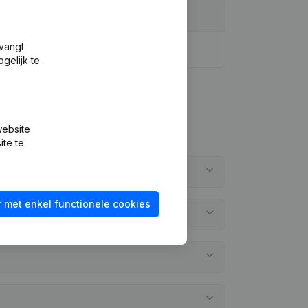
tvangt
gelijk te
website
ite te
 met enkel functionele cookies