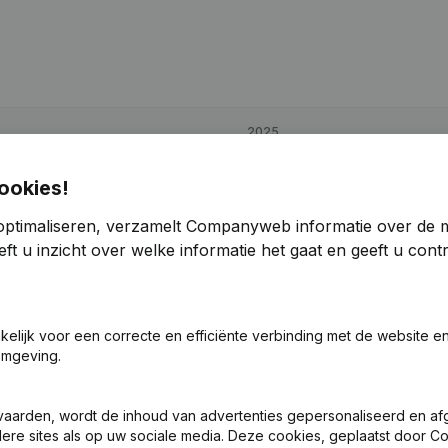
2025
€
-57.904
10,95%
ookies!
optimaliseren, verzamelt Companyweb informatie over de 
€
252.071
-18,68%
ft u inzicht over welke informatie het gaat en geeft u con
€
-10.283
80,78%
akelijk voor een correcte en efficiënte verbinding met de website e
omgeving.
vaarden, wordt de inhoud van advertenties gepersonaliseerd en a
ndere sites als op uw sociale media. Deze cookies, geplaatst door