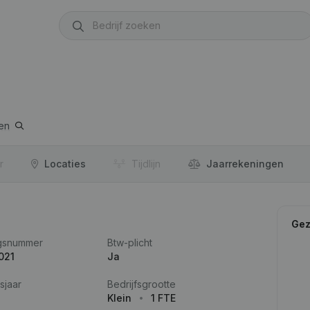
en
r
Locaties
Tijdlijn
Jaar­rekeningen
Gez
gsnummer
Btw-plicht
021
Ja
sjaar
Bedrijfsgrootte
Klein
1 FTE