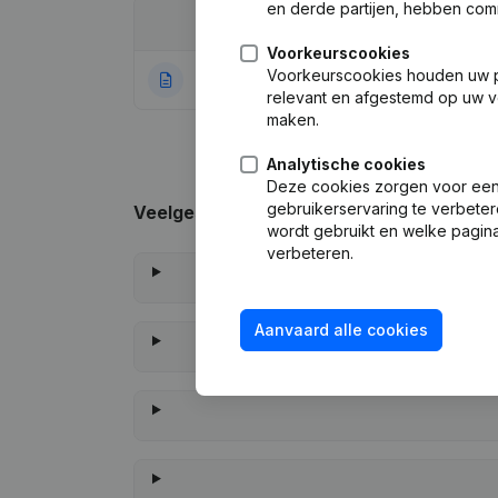
en derde partijen, hebben com
Datum
Publicatie
Voorkeurscookies
Voorkeurscookies houden uw per
30-01-2024
Rubriek Oprichti
relevant en afgestemd op uw v
maken.
Analytische cookies
Deze cookies zorgen voor een 
gebruikerservaring te verbeter
Veelgestelde vragen
wordt gebruikt en welke pagina
verbeteren.
Aanvaard alle cookies