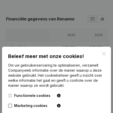
Financiële gegevens
van Renamor
2025
2024
Winst/Verlies
€
88.704
€
85.380
Clos
Beleef meer met onze cookies!
Eigen vermogen
€
175.084
€
86.380
Om uw gebruikerservaring te optimaliseren, verzamelt
Companyweb informatie over de manier waarop u deze
Brutomarge
€
118.459
€
112.652
website gebruikt.
Het cookiebeheer
geeft u inzicht over
welke informatie het gaat en geeft u controle over de
manier waarop ze wordt gebruikt.
Functionele cookies
Publicaties
van Renamor
Marketing cookies