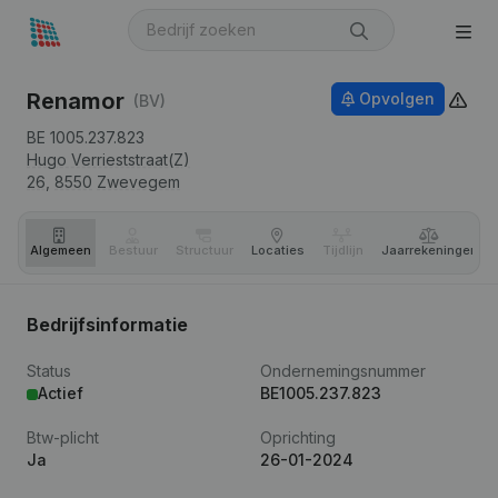
Renamor
Opvolgen
(BV)
BE 1005.237.823
Hugo Verrieststraat(Z)
26,
8550
Zwevegem
Algemeen
Bestuur
Structuur
Locaties
Tijdlijn
Jaar­rekeningen
Bedrijfsinformatie
Status
Ondernemingsnummer
Actief
BE1005.237.823
Btw-plicht
Oprichting
Ja
26-01-2024