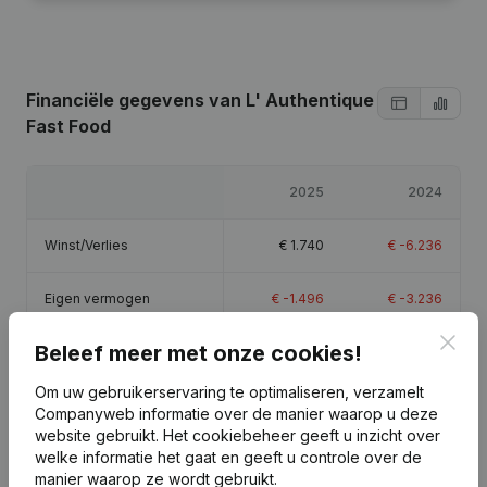
Financiële gegevens
van L' Authentique
Fast Food
2025
2024
Winst/Verlies
€
1.740
€
-6.236
Eigen vermogen
€
-1.496
€
-3.236
Clos
Beleef meer met onze cookies!
Brutomarge
€
1.972
€
-5.997
Om uw gebruikerservaring te optimaliseren, verzamelt
Companyweb informatie over de manier waarop u deze
website gebruikt.
Het cookiebeheer
geeft u inzicht over
welke informatie het gaat en geeft u controle over de
Publicaties
van L' Authentique Fast Food
manier waarop ze wordt gebruikt.