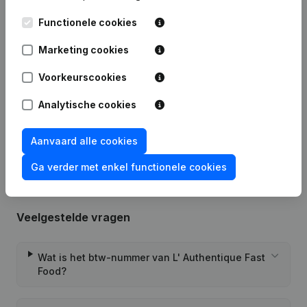
Functionele cookies
Datum
Publicatie
Marketing cookies
Kapitaal, Aandelen -
19-03-2025
Voorkeurscookies
Ontslagnemingen, Benoemingen
(FR)
Analytische cookies
Rubriek Oprichting (Nieuwe
10-01-2024
Rechtspersoon, Opening Bijkantoor,
enz...)
(FR)
Aanvaard alle cookies
Ga verder met enkel functionele cookies
Veelgestelde vragen
Wat is het btw-nummer van L' Authentique Fast
Food?