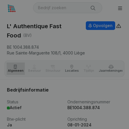
L' Authentique Fast
Opvolgen
Food
(BV)
BE 1004.388.874
Rue Sainte-Marguerite 108/1,
4000
Liège
Algemeen
Bestuur
Structuur
Locaties
Tijdlijn
Jaar­rekeningen
Bedrijfsinformatie
Status
Ondernemingsnummer
Actief
BE1004.388.874
Btw-plicht
Oprichting
Ja
08-01-2024