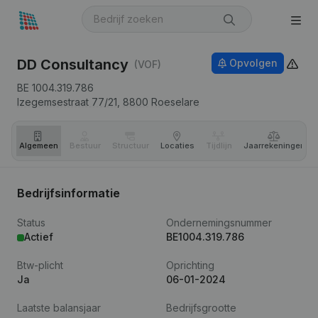
DD Consultancy
Opvolgen
(VOF)
BE 1004.319.786
Izegemsestraat 77/21,
8800
Roeselare
Algemeen
Bestuur
Structuur
Locaties
Tijdlijn
Jaar­rekeningen
Bedrijfsinformatie
Status
Ondernemingsnummer
Actief
BE1004.319.786
Btw-plicht
Oprichting
Ja
06-01-2024
Laatste balansjaar
Bedrijfsgrootte