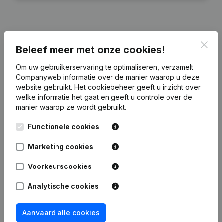
Clos
Publicaties
van DD Consultancy
Beleef meer met onze cookies!
Om uw gebruikerservaring te optimaliseren, verzamelt
Datum
Publicatie
Companyweb informatie over de manier waarop u deze
website gebruikt.
Het cookiebeheer
geeft u inzicht over
welke informatie het gaat en geeft u controle over de
Benaming - Ontslagnemingen -
18-11-2024
manier waarop ze wordt gebruikt.
Benoemingen
Functionele cookies
Rubriek Oprichting (Nieuwe
10-01-2024
Rechtspersoon, Opening Bijkantoor,
Marketing cookies
enz...)
Voorkeurscookies
Analytische cookies
Veelgestelde vragen
Aanvaard alle cookies