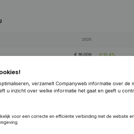
g
2025
€
16.009
10,4%
€
33.510
91,48%
ookies!
optimaliseren, verzamelt Companyweb informatie over de 
€
24.594
17,03%
ft u inzicht over welke informatie het gaat en geeft u con
akelijk voor een correcte en efficiënte verbinding met de website e
omgeving.