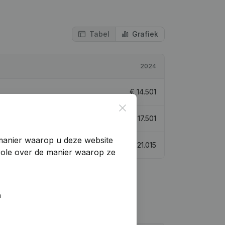
Tabel
Grafiek
2024
€
14.501
Close
€
17.501
manier waarop u deze website
€
21.015
trole over de manier waarop ze
n