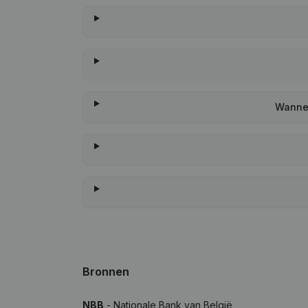
Wannee
Bronnen
NBB
- Nationale Bank van België