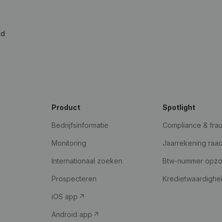
ad
Product
Spotlight
Bedrijfsinformatie
Compliance & fra
Monitoring
Jaarrekening raa
Internationaal zoeken
Btw-nummer opz
Prospecteren
Kredietwaardighe
iOS app
Android app