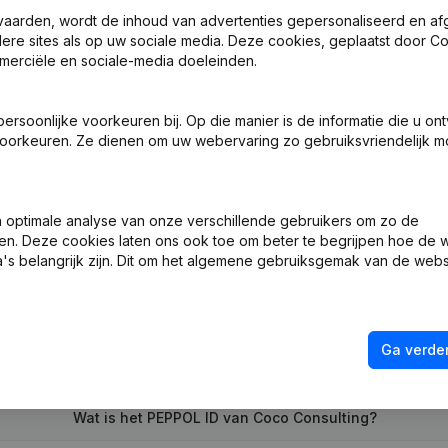
vaarden, wordt de inhoud van advertenties gepersonaliseerd en a
ndere sites als op uw sociale media. Deze cookies, geplaatst door
merciële en sociale-media doeleinden.
 Zetel
soonlijke voorkeuren bij. Op die manier is de informatie die u on
 - Benoemingen
oorkeuren. Ze dienen om uw webervaring zo gebruiksvriendelijk mo
ng (Nieuwe Rechtspersoon, Opening Bijkantoor, enz...)
optimale analyse van onze verschillende gebruikers om zo de
en. Deze cookies laten ons ook toe om beter te begrijpen hoe de 
's belangrijk zijn. Dit om het algemene gebruiksgemak van de webs
Ga verder
Wat is het btw-nummer van Coco Consulting?
Wat is het PEPPOL ID van Coco Consulting?