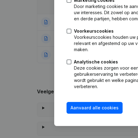
Marketing cookies
Door marketing cookies te aan
Datum
Publicatie
uw interesses. Dit zowel op a
en derde partijen, hebben com
09-06-2026
Maatschappelijke
Voorkeurscookies
Voorkeurscookies houden uw per
20-03-2024
Ontslagnemingen
relevant en afgestemd op uw v
maken.
09-01-2024
Rubriek Oprichti
Analytische cookies
Deze cookies zorgen voor een 
gebruikerservaring te verbeter
wordt gebruikt en welke pagina
verbeteren.
Veelgestelde vragen
Aanvaard alle cookies