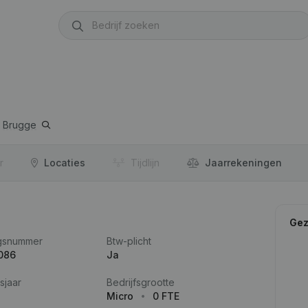
Brugge
r
Locaties
Tijdlijn
Jaar­rekeningen
Gez
gsnummer
Btw-plicht
086
Ja
sjaar
Bedrijfsgrootte
Micro
0 FTE