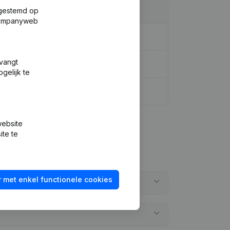
fgestemd op
 Companyweb
tvangt
gelijk te
website
ite te
 met enkel functionele cookies