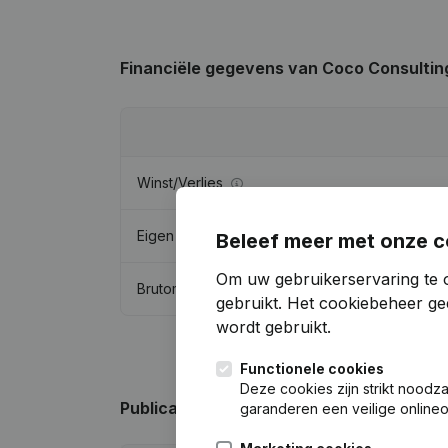
Financiële gegevens
van Coco Consultin
Winst/Verlies
Eigen vermogen
Beleef meer met onze c
Om uw gebruikerservaring te 
Brutomarge
gebruikt.
Het cookiebeheer
gee
wordt gebruikt.
Functionele cookies
Deze cookies zijn strikt noodz
Publicaties
van Coco Consulting
garanderen een veilige online