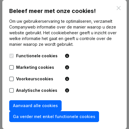
Clos
Publicaties
van Ziezo. & Co
Beleef meer met onze cookies!
Om uw gebruikerservaring te optimaliseren, verzamelt
Companyweb informatie over de manier waarop u deze
Datum
Publicatie
website gebruikt.
Het cookiebeheer
geeft u inzicht over
welke informatie het gaat en geeft u controle over de
Rubriek Oprichting (Nieuwe
manier waarop ze wordt gebruikt.
22-12-2023
Rechtspersoon, Opening Bijkantoor,
enz...)
Functionele cookies
Marketing cookies
Voorkeurscookies
Veelgestelde vragen
Analytische cookies
Wat is het btw-nummer van Ziezo. & Co?
Aanvaard alle cookies
Ga verder met enkel functionele cookies
Wat is het PEPPOL ID van Ziezo. & Co?