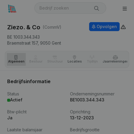
Ziezo. & Co
Opvolgen
(CommV)
BE 1003.344.343
Braemstraat 157,
9050
Gent
Algemeen
Bestuur
Structuur
Locaties
Tijdlijn
Jaar­rekeningen
Bedrijfsinformatie
Status
Ondernemingsnummer
Actief
BE1003.344.343
Btw-plicht
Oprichting
Ja
13-12-2023
Laatste balansjaar
Bedrijfsgrootte