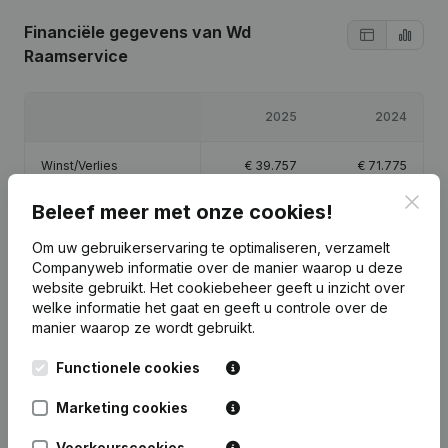
Financiële gegevens
van Wd
Raamservice
2025
2024
Winst/Verlies
€
39.757
€
71.775
Clos
Beleef meer met onze cookies!
Eigen vermogen
€
114.532
€
74.775
Om uw gebruikerservaring te optimaliseren, verzamelt
Brutomarge
€
54.997
€
94.830
Companyweb informatie over de manier waarop u deze
website gebruikt.
Het cookiebeheer
geeft u inzicht over
welke informatie het gaat en geeft u controle over de
manier waarop ze wordt gebruikt.
Functionele cookies
Publicaties
van Wd Raamservice
Marketing cookies
Datum
Publicatie
Voorkeurscookies