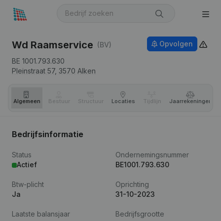
Wd Raamservice
Opvolgen
(BV)
BE 1001.793.630
Pleinstraat 57,
3570
Alken
Algemeen
Bestuur
Structuur
Locaties
Tijdlijn
Jaar­rekeningen
Bedrijfsinformatie
Status
Ondernemingsnummer
Actief
BE1001.793.630
Btw-plicht
Oprichting
Ja
31-10-2023
Laatste balansjaar
Bedrijfsgrootte