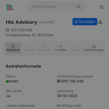
Hte Advisory
Opvolgen
(CommV)
BE 1001.792.046
Oostakkerdorp 34,
9041
Gent
Algemeen
Bestuur
Structuur
Locaties
Tijdlijn
Jaar­rekeningen
Bedrijfsinformatie
Status
Ondernemingsnummer
Actief
BE1001.792.046
Btw-plicht
Oprichting
Ja
30-10-2023
Laatste balansjaar
Bedrijfsgrootte