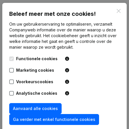
Clos
Beleef meer met onze cookies!
Publicaties
van Hte Advisory
Om uw gebruikerservaring te optimaliseren, verzamelt
Companyweb informatie over de manier waarop u deze
Datum
Publicatie
website gebruikt.
Het cookiebeheer
geeft u inzicht over
welke informatie het gaat en geeft u controle over de
Rubriek Oprichting (Nieuwe
manier waarop ze wordt gebruikt.
03-11-2023
Rechtspersoon, Opening Bijkantoor,
enz...)
Functionele cookies
Marketing cookies
Voorkeurscookies
Veelgestelde vragen
Analytische cookies
Wat is het btw-nummer van Hte Advisory?
Aanvaard alle cookies
Ga verder met enkel functionele cookies
Wat is het PEPPOL ID van Hte Advisory?