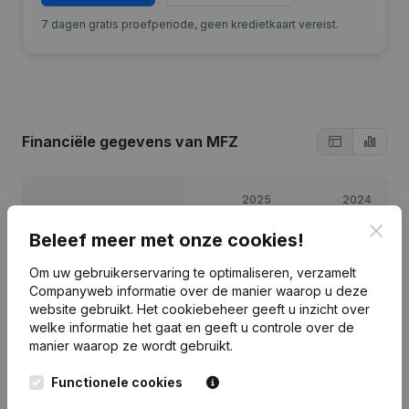
7 dagen gratis proefperiode, geen kredietkaart vereist.
Financiële gegevens
van MFZ
2025
2024
Clos
Beleef meer met onze cookies!
Winst/Verlies
€
51.873
€
31.023
Om uw gebruikerservaring te optimaliseren, verzamelt
Eigen vermogen
€
85.896
€
34.023
Companyweb informatie over de manier waarop u deze
website gebruikt.
Het cookiebeheer
geeft u inzicht over
welke informatie het gaat en geeft u controle over de
Brutomarge
€
85.052
€
50.811
manier waarop ze wordt gebruikt.
Functionele cookies