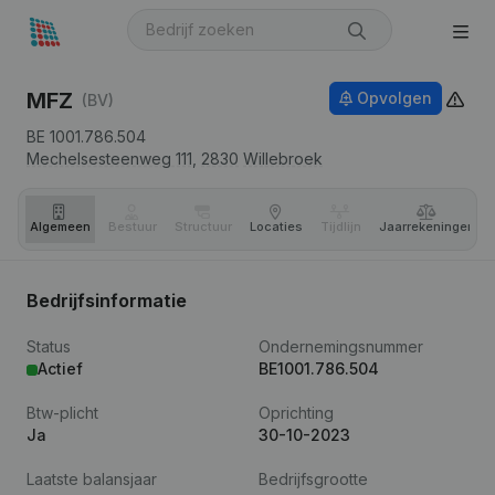
MFZ
Opvolgen
(BV)
BE 1001.786.504
Mechelsesteenweg 111,
2830
Willebroek
Algemeen
Bestuur
Structuur
Locaties
Tijdlijn
Jaar­rekeningen
Bedrijfsinformatie
Status
Ondernemingsnummer
Actief
BE1001.786.504
Btw-plicht
Oprichting
Ja
30-10-2023
Laatste balansjaar
Bedrijfsgrootte