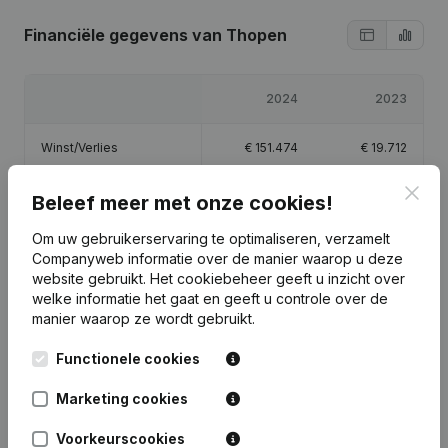
Financiële gegevens
van Thopen
2024
2023
Winst/Verlies
€
151.474
€
19.712
Clos
Eigen vermogen
€
171.526
€
20.912
Beleef meer met onze cookies!
Om uw gebruikerservaring te optimaliseren, verzamelt
Brutomarge
€
195.531
€
24.776
Companyweb informatie over de manier waarop u deze
website gebruikt.
Het cookiebeheer
geeft u inzicht over
welke informatie het gaat en geeft u controle over de
manier waarop ze wordt gebruikt.
Functionele cookies
Publicaties
van Thopen
Marketing cookies
Datum
Publicatie
Voorkeurscookies