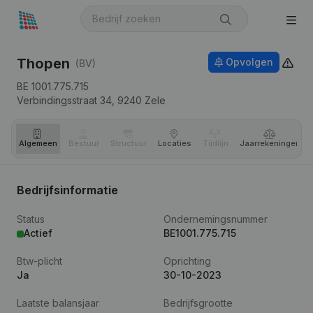
Thopen
Opvolgen
(BV)
BE 1001.775.715
Verbindingsstraat 34,
9240
Zele
Algemeen
Bestuur
Structuur
Locaties
Tijdlijn
Jaar­rekeningen
Bedrijfsinformatie
Status
Ondernemingsnummer
Actief
BE1001.775.715
Btw-plicht
Oprichting
Ja
30-10-2023
Laatste balansjaar
Bedrijfsgrootte