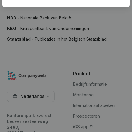
Bronnen
NBB
- Nationale Bank van België
KBO
- Kruispuntbank van Ondernemingen
Staatsblad
- Publicaties in het Belgisch Staatsblad
Product
Bedrijfsinformatie
Monitoring
Nederlands
Internationaal zoeken
Kantorenpark Everest
Prospecteren
Leuvensesteenweg
iOS app
248D,