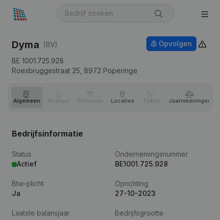
Dyma
Opvolgen
(BV)
BE 1001.725.928
Roesbruggestraat 25,
8972
Poperinge
Algemeen
Bestuur
Structuur
Locaties
Tijdlijn
Jaar­rekeningen
Bedrijfsinformatie
Status
Ondernemingsnummer
Actief
BE1001.725.928
Btw-plicht
Oprichting
Ja
27-10-2023
Laatste balansjaar
Bedrijfsgrootte