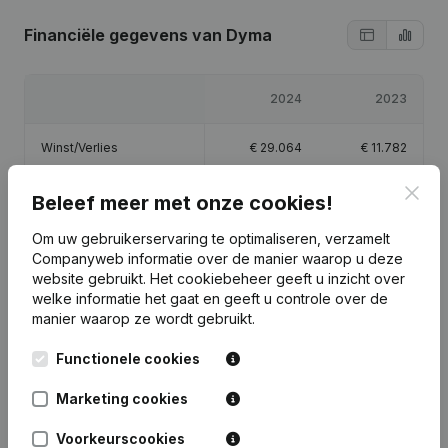
Financiële gegevens
van Dyma
2024
2023
Winst/Verlies
€
29.064
€
11.782
Clos
Eigen vermogen
€
41.213
€
12.982
Beleef meer met onze cookies!
Om uw gebruikerservaring te optimaliseren, verzamelt
Brutomarge
€
48.017
€
14.528
Companyweb informatie over de manier waarop u deze
website gebruikt.
Het cookiebeheer
geeft u inzicht over
welke informatie het gaat en geeft u controle over de
manier waarop ze wordt gebruikt.
Functionele cookies
Publicaties
van Dyma
Marketing cookies
Datum
Publicatie
Voorkeurscookies