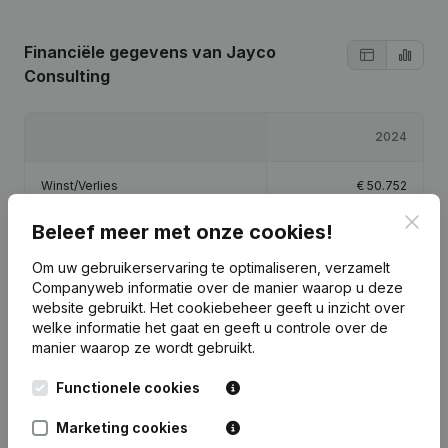
Financiële gegevens
van Jayco
Consulting
2024
Winst/Verlies
€
50.752
Clos
Beleef meer met onze cookies!
Eigen vermogen
€
55.752
Om uw gebruikerservaring te optimaliseren, verzamelt
Brutomarge
€
73.867
Companyweb informatie over de manier waarop u deze
website gebruikt.
Het cookiebeheer
geeft u inzicht over
welke informatie het gaat en geeft u controle over de
manier waarop ze wordt gebruikt.
Functionele cookies
Publicaties
van Jayco Consulting
Marketing cookies