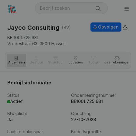
Jayco Consulting
Opvolgen
(BV)
BE 1001.725.631
Vredestraat 63,
3500
Hasselt
Algemeen
Bestuur
Structuur
Locaties
Tijdlijn
Jaar­rekeningen
Bedrijfsinformatie
Status
Ondernemingsnummer
Actief
BE1001.725.631
Btw-plicht
Oprichting
Ja
27-10-2023
Laatste balansjaar
Bedrijfsgrootte