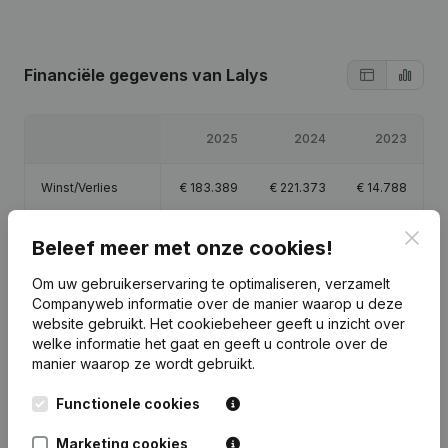
Financiële gegevens
van Lalys
2025
2024
2023
Winst/Verlies
€
183.389
€
221.373
€
14.788
Clos
Eigen vermogen
€
420.150
€
236.761
€
15.788
Beleef meer met onze cookies!
Om uw gebruikerservaring te optimaliseren, verzamelt
Brutomarge
€
260.812
€
301.253
€
18.742
Companyweb informatie over de manier waarop u deze
website gebruikt.
Het cookiebeheer
geeft u inzicht over
welke informatie het gaat en geeft u controle over de
manier waarop ze wordt gebruikt.
Publicaties
van Lalys
Functionele cookies
Marketing cookies