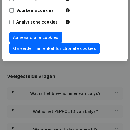
Datum
Publicatie
Voorkeurscookies
26-06-2024
Ontslagnemingen - Benoemingen
Analytische cookies
Rubriek Oprichting (Nieuwe
Aanvaard alle cookies
31-10-2023
Rechtspersoon, Opening Bijkantoor,
enz...)
Ga verder met enkel functionele cookies
Veelgestelde vragen
Wat is het btw-nummer van Lalys?
Wat is het PEPPOL ID van Lalys?
Wanneer werd Lalys opgericht?