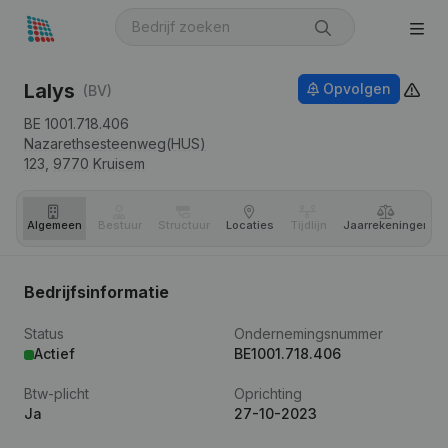
Lalys
Opvolgen
(BV)
BE 1001.718.406
Nazarethsesteenweg(HUS)
123,
9770
Kruisem
Algemeen
Bestuur
Structuur
Locaties
Tijdlijn
Jaar­rekeningen
Bedrijfsinformatie
Status
Ondernemingsnummer
Actief
BE1001.718.406
Btw-plicht
Oprichting
Ja
27-10-2023