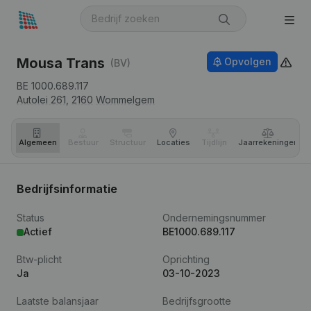
Mousa Trans
Opvolgen
(BV)
BE 1000.689.117
Autolei 261,
2160
Wommelgem
Algemeen
Bestuur
Structuur
Locaties
Tijdlijn
Jaar­rekeningen
Bedrijfsinformatie
Status
Ondernemingsnummer
Actief
BE1000.689.117
Btw-plicht
Oprichting
Ja
03-10-2023
Laatste balansjaar
Bedrijfsgrootte