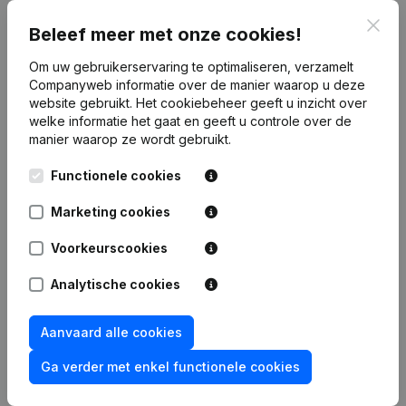
Clos
Publicaties
van Mousa Trans
Beleef meer met onze cookies!
Om uw gebruikerservaring te optimaliseren, verzamelt
Companyweb informatie over de manier waarop u deze
Datum
Publicatie
website gebruikt.
Het cookiebeheer
geeft u inzicht over
welke informatie het gaat en geeft u controle over de
Rubriek Oprichting (Nieuwe
manier waarop ze wordt gebruikt.
05-10-2023
Rechtspersoon, Opening Bijkantoor,
enz...)
Functionele cookies
Marketing cookies
Voorkeurscookies
Veelgestelde vragen
Analytische cookies
Wat is het btw-nummer van Mousa Trans?
Aanvaard alle cookies
Ga verder met enkel functionele cookies
Wat is het PEPPOL ID van Mousa Trans?