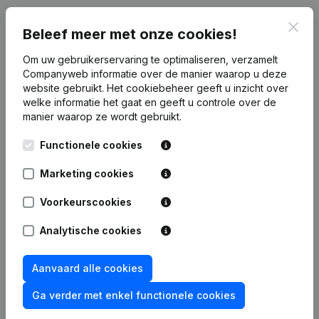
Publicaties
van UFS
Clos
Beleef meer met onze cookies!
Om uw gebruikerservaring te optimaliseren, verzamelt
Datum
Publicatie
Companyweb informatie over de manier waarop u deze
website gebruikt.
Het cookiebeheer
geeft u inzicht over
Rubriek Oprichting (Nieuwe
welke informatie het gaat en geeft u controle over de
05-10-2023
Rechtspersoon, Opening Bijkantoor,
manier waarop ze wordt gebruikt.
enz...)
(FR)
Functionele cookies
Marketing cookies
Voorkeurscookies
Veelgestelde vragen
Analytische cookies
Wat is het ondernemingsnummer van Urban
Free Style
Aanvaard alle cookies
Ga verder met enkel functionele cookies
Wat is het PEPPOL ID van Urban Free Style?