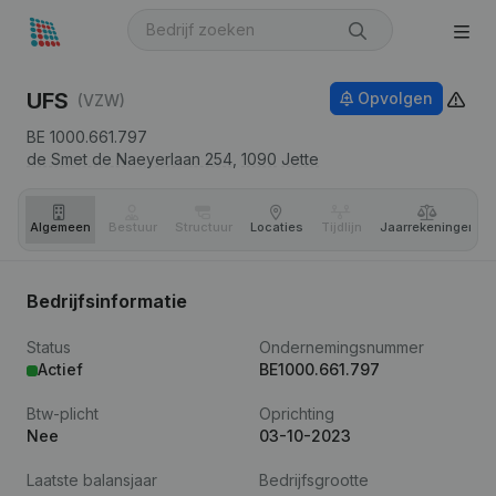
UFS
Opvolgen
(VZW)
BE 1000.661.797
de Smet de Naeyerlaan 254,
1090
Jette
Algemeen
Bestuur
Structuur
Locaties
Tijdlijn
Jaar­rekeningen
Bedrijfsinformatie
Status
Ondernemingsnummer
Actief
BE1000.661.797
Btw-plicht
Oprichting
Nee
03-10-2023
Laatste balansjaar
Bedrijfsgrootte