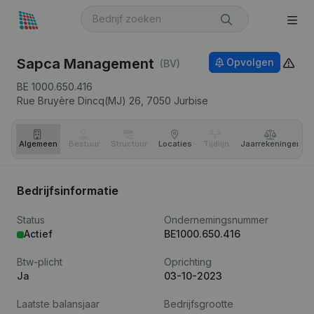
Sapca Management
Opvolgen
(BV)
BE 1000.650.416
Rue Bruyère Dincq(MJ) 26,
7050
Jurbise
Algemeen
Bestuur
Structuur
Locaties
Tijdlijn
Jaar­rekeningen
Bedrijfsinformatie
Status
Ondernemingsnummer
Actief
BE1000.650.416
Btw-plicht
Oprichting
Ja
03-10-2023
Laatste balansjaar
Bedrijfsgrootte