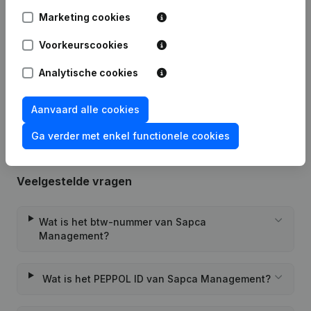
Datum
Publicatie
Marketing cookies
16-05-2025
Maatschappelijke Zetel
(FR)
Voorkeurscookies
Analytische cookies
Rubriek Oprichting (Nieuwe
05-10-2023
Rechtspersoon, Opening Bijkantoor,
enz...)
(FR)
Aanvaard alle cookies
Ga verder met enkel functionele cookies
Veelgestelde vragen
Wat is het btw-nummer van Sapca
Management?
Wat is het PEPPOL ID van Sapca Management?