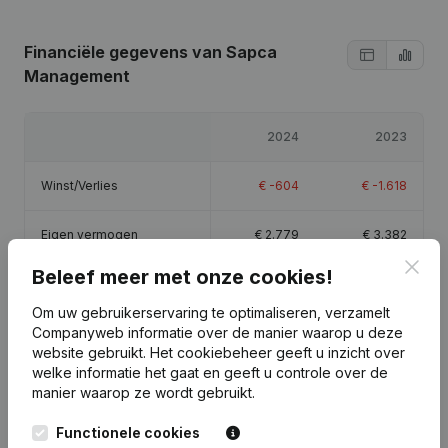
Financiële gegevens
van Sapca
Management
2024
2023
Winst/Verlies
€
-604
€
-1.618
Eigen vermogen
€
2.779
€
3.382
Clos
Beleef meer met onze cookies!
Brutomarge
-
€
-1.593
Om uw gebruikerservaring te optimaliseren, verzamelt
Companyweb informatie over de manier waarop u deze
website gebruikt.
Het cookiebeheer
geeft u inzicht over
welke informatie het gaat en geeft u controle over de
manier waarop ze wordt gebruikt.
Publicaties
van Sapca Management
Functionele cookies