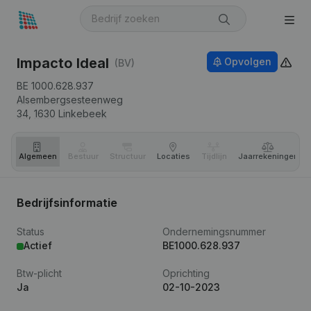
Impacto Ideal
Opvolgen
(BV)
BE 1000.628.937
Alsembergsesteenweg
34,
1630
Linkebeek
Algemeen
Bestuur
Structuur
Locaties
Tijdlijn
Jaar­rekeningen
Bedrijfsinformatie
Status
Ondernemingsnummer
Actief
BE1000.628.937
Btw-plicht
Oprichting
Ja
02-10-2023