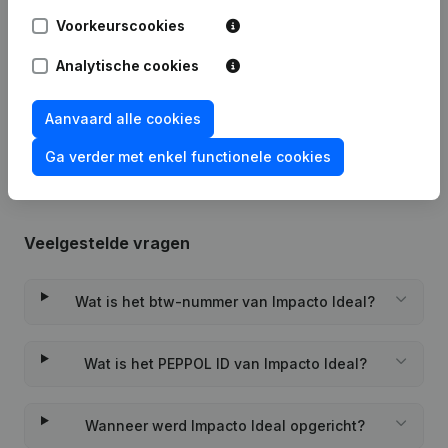
Voorkeurscookies
Datum
Publicatie
Analytische cookies
Rubriek Oprichting (Nieuwe
05-10-2023
Rechtspersoon, Opening Bijkantoor,
Aanvaard alle cookies
enz...)
Ga verder met enkel functionele cookies
Veelgestelde vragen
Wat is het btw-nummer van Impacto Ideal?
Wat is het PEPPOL ID van Impacto Ideal?
Wanneer werd Impacto Ideal opgericht?