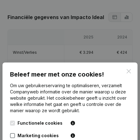
Financiële gegevens
van Impacto Ideal
2025
2024
Winst/Verlies
€
3.294
€
424
Eigen vermogen
€
4.718
€
1.424
Clos
Beleef meer met onze cookies!
Brutomarge
€
40.412
€
16.029
Om uw gebruikerservaring te optimaliseren, verzamelt
Companyweb informatie over de manier waarop u deze
website gebruikt.
Het cookiebeheer
geeft u inzicht over
Personeel
0,7
welke informatie het gaat en geeft u controle over de
manier waarop ze wordt gebruikt.
Functionele cookies
Publicaties
van Impacto Ideal
Marketing cookies