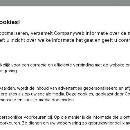
Kre
ookies!
optimaliseren, verzamelt Companyweb informatie over de 
ft u inzicht over welke informatie het gaat en geeft u con
Zoek je meer informatie over dit bedrijf
akelijk voor een correcte en efficiënte verbinding met de website e
Raadpleeg de gezondheid in een oogopslag
omgeving.
Kies voor snelle inzichten of granulaire details
vaarden, wordt de inhoud van advertenties gepersonaliseerd en a
Krijg updates van belangrijke ontwikkelingen
ndere sites als op uw sociale media. Deze cookies, geplaatst door
merciële en sociale-media doeleinden.
Probeer gratis
Meer ontdekken
7 dagen gratis proefperiode, geen kredietkaart vereist.
soonlijke voorkeuren bij. Op die manier is de informatie die u on
oorkeuren. Ze dienen om uw webervaring zo gebruiksvriendelijk mo