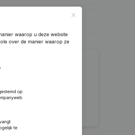
Close
dietlimiet
manier waarop u deze website
trole over de manier waarop ze
?
n
fgestemd op
 Companyweb
tvangt
gelijk te