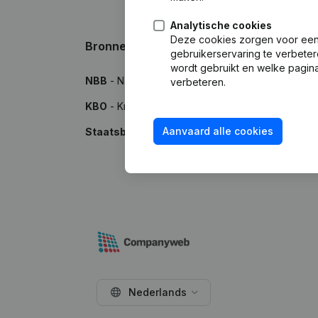
Analytische cookies
Deze cookies zorgen voor een 
Bronnen
gebruikerservaring te verbeter
wordt gebruikt en welke pagina
NBB
- Nationale Bank van België
verbeteren.
KBO
- Kruispuntbank van Ondernemingen
Aanvaard alle cookies
Staatsblad
- Publicaties in het Belgisch Staatsbl
Nederlands