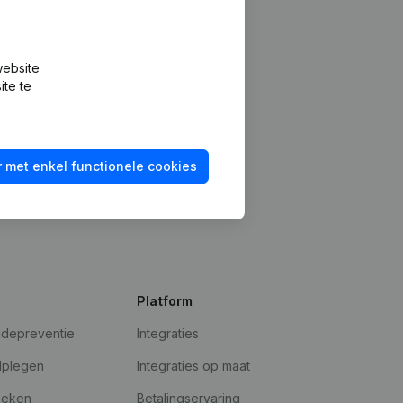
website
ite te
 met enkel functionele cookies
Platform
udepreventie
Integraties
dplegen
Integraties op maat
oeken
Betalingservaring