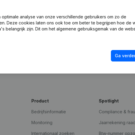
optimale analyse van onze verschillende gebruikers om zo de
en. Deze cookies laten ons ook toe om beter te begrijpen hoe de 
's belangrijk zijn. Dit om het algemene gebruiksgemak van de webs
Ga verder
ad
Product
Spotlight
Bedrijfsinformatie
Compliance & fra
Monitoring
Jaarrekening raa
Internationaal zoeken
Btw-nummer opz