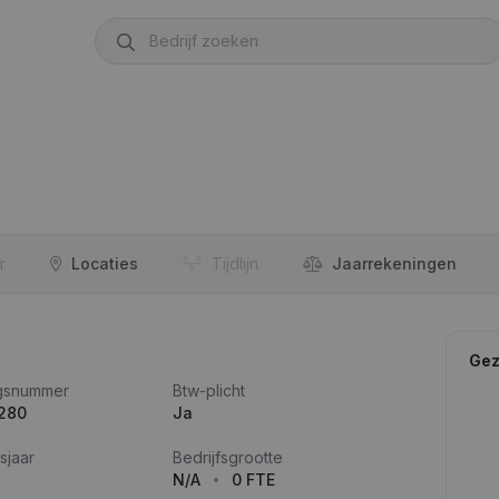
r
Locaties
Tijdlijn
Jaar­rekeningen
Gez
gsnummer
Btw-plicht
.280
Ja
sjaar
Bedrijfsgrootte
N/A
0 FTE