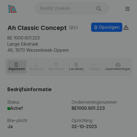
Ah Classic Concept
Opvolgen
(BV)
BE 1000.601.223
Lange Eikstraat
46,
1970
Wezembeek-Oppem
Algemeen
Bestuur
Structuur
Locaties
Tijdlijn
Jaar­rekeningen
Bedrijfsinformatie
Status
Ondernemingsnummer
Actief
BE1000.601.223
Btw-plicht
Oprichting
Ja
02-10-2023