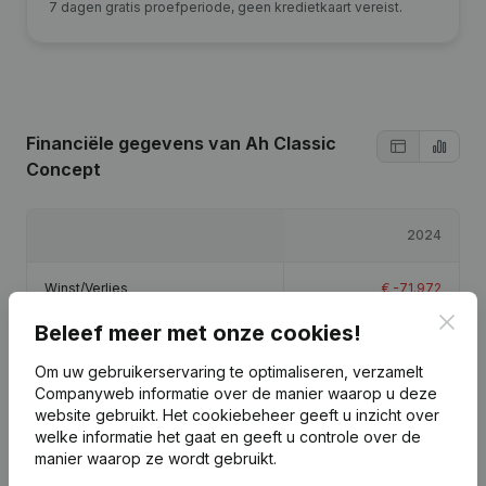
7 dagen gratis proefperiode, geen kredietkaart vereist.
Financiële gegevens
van Ah Classic
Concept
2024
Winst/Verlies
€
-71.972
Clos
Beleef meer met onze cookies!
Eigen vermogen
€
-67.972
Om uw gebruikerservaring te optimaliseren, verzamelt
Companyweb informatie over de manier waarop u deze
Brutomarge
€
-57.471
website gebruikt.
Het cookiebeheer
geeft u inzicht over
welke informatie het gaat en geeft u controle over de
manier waarop ze wordt gebruikt.