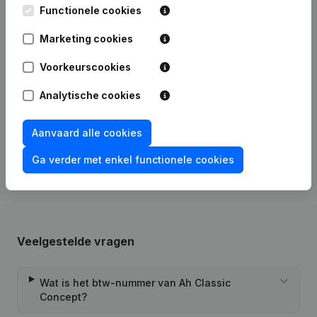
Functionele cookies
Publicaties
van Ah Classic Concept
Marketing cookies
Voorkeurscookies
Datum
Publicatie
Analytische cookies
10-02-2025
Boekjaar
Aanvaard alle cookies
Rubriek Oprichting (Nieuwe
04-10-2023
Rechtspersoon, Opening Bijkantoor,
enz...)
Ga verder met enkel functionele cookies
Veelgestelde vragen
Wat is het btw-nummer van Ah Classic
Concept?