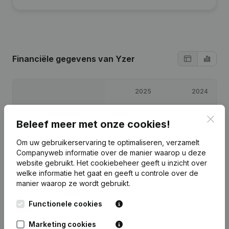
Financiële gegevens
van Yzer
2025
2024
Winst/Verlies
€
-772
€
10.348
Clos
Beleef meer met onze cookies!
Eigen vermogen
€
19.575
€
20.348
Om uw gebruikerservaring te optimaliseren, verzamelt
Companyweb informatie over de manier waarop u deze
website gebruikt.
Het cookiebeheer
geeft u inzicht over
Brutomarge
€
26.613
€
24.100
welke informatie het gaat en geeft u controle over de
manier waarop ze wordt gebruikt.
Functionele cookies
Marketing cookies
Publicaties
van Yzer