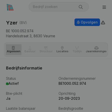
Yzer
Opvolgen
(BV)
BE 1000.052.974
Handelsstraat 3,
8630
Veurne
Algemeen
Bestuur
Structuur
Locaties
Tijdlijn
Jaar­rekeningen
Bedrijfsinformatie
Status
Ondernemingsnummer
Actief
BE1000.052.974
Btw-plicht
Oprichting
Ja
20-09-2023
Laatste balansjaar
Bedrijfsgrootte