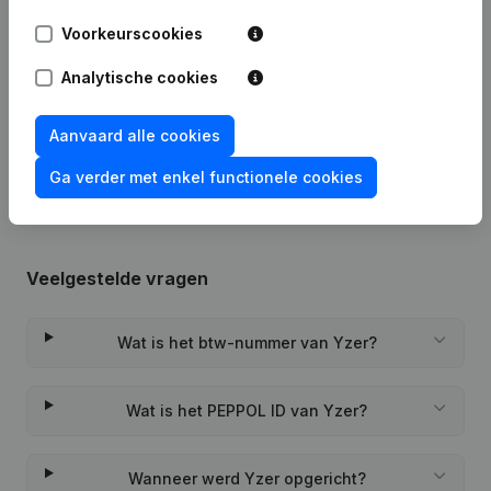
Voorkeurscookies
Datum
Publicatie
Analytische cookies
Rubriek Oprichting (Nieuwe
22-09-2023
Rechtspersoon, Opening Bijkantoor,
Aanvaard alle cookies
enz...)
Ga verder met enkel functionele cookies
Veelgestelde vragen
Wat is het btw-nummer van Yzer?
Wat is het PEPPOL ID van Yzer?
Wanneer werd Yzer opgericht?