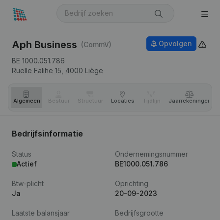
Aph Business
Opvolgen
(CommV)
BE 1000.051.786
Ruelle Falihe 15,
4000
Liège
Algemeen
Bestuur
Structuur
Locaties
Tijdlijn
Jaar­rekeningen
Bedrijfsinformatie
Status
Ondernemingsnummer
Actief
BE1000.051.786
Btw-plicht
Oprichting
Ja
20-09-2023
Laatste balansjaar
Bedrijfsgrootte