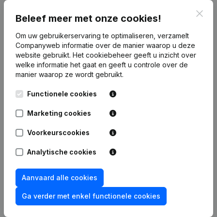
Clos
Publicaties
van Aph Business
Beleef meer met onze cookies!
Om uw gebruikerservaring te optimaliseren, verzamelt
Companyweb informatie over de manier waarop u deze
Datum
Publicatie
website gebruikt.
Het cookiebeheer
geeft u inzicht over
welke informatie het gaat en geeft u controle over de
Rubriek Oprichting (Nieuwe
manier waarop ze wordt gebruikt.
09-10-2023
Rechtspersoon, Opening Bijkantoor,
enz...)
(FR)
Functionele cookies
Marketing cookies
Voorkeurscookies
Veelgestelde vragen
Analytische cookies
Wat is het btw-nummer van Aph Business?
Aanvaard alle cookies
Ga verder met enkel functionele cookies
Wat is het PEPPOL ID van Aph Business?