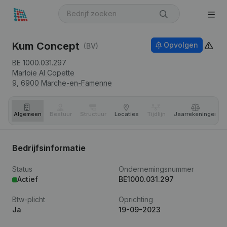
Kum Concept
Opvolgen
(BV)
BE 1000.031.297
Marloie Al Copette
9,
6900
Marche-en-Famenne
Algemeen
Bestuur
Structuur
Locaties
Tijdlijn
Jaar­rekeningen
Bedrijfsinformatie
Status
Ondernemingsnummer
Actief
BE1000.031.297
Btw-plicht
Oprichting
Ja
19-09-2023