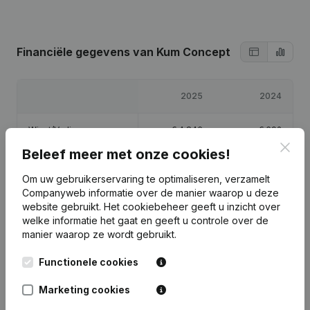
Financiële gegevens
van Kum Concept
2025
2024
Winst/Verlies
€
4.846
€
692
Clos
Beleef meer met onze cookies!
Eigen vermogen
€
15.539
€
10.692
Om uw gebruikerservaring te optimaliseren, verzamelt
Companyweb informatie over de manier waarop u deze
Brutomarge
€
52.836
€
108.625
website gebruikt.
Het cookiebeheer
geeft u inzicht over
welke informatie het gaat en geeft u controle over de
manier waarop ze wordt gebruikt.
Functionele cookies
Publicaties
van Kum Concept
Marketing cookies