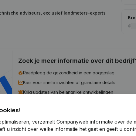
chnische adviseurs, exclusief landmeters-experts
Kre
Zoek je meer informatie over dit bedrijf
Raadpleeg de gezondheid in een oogopslag
Kies voor snelle inzichten of granulaire details
Krijg updates van belangrijke ontwikkelingen
Probeer gratis
Meer ontdekken
ookies!
7 dagen gratis proefperiode, geen kredietkaart vereist.
optimaliseren, verzamelt Companyweb informatie over de 
ft u inzicht over welke informatie het gaat en geeft u con