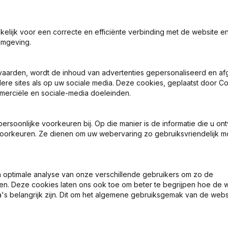
akelijk voor een correcte en efficiënte verbinding met de website e
omgeving.
9
2018
vaarden, wordt de inhoud van advertenties gepersonaliseerd en a
ndere sites als op uw sociale media. Deze cookies, geplaatst door
merciële en sociale-media doeleinden.
5
-30,23%
€
14.827
104,17%
4
12,01%
€
86.119
20,8%
soonlijke voorkeuren bij. Op die manier is de informatie die u on
oorkeuren. Ze dienen om uw webervaring zo gebruiksvriendelijk mo
8
-17,87%
€
25.251
13,83%
optimale analyse van onze verschillende gebruikers om zo de
en. Deze cookies laten ons ook toe om beter te begrijpen hoe de 
's belangrijk zijn. Dit om het algemene gebruiksgemak van de webs