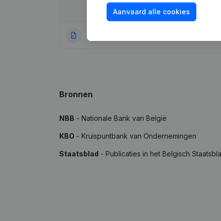
Datum
Publicatie
Aanvaard alle cookies
30-07-2008
Rubriek Oprichti
Bronnen
NBB
- Nationale Bank van België
KBO
- Kruispuntbank van Ondernemingen
Staatsblad
- Publicaties in het Belgisch Staatsbl