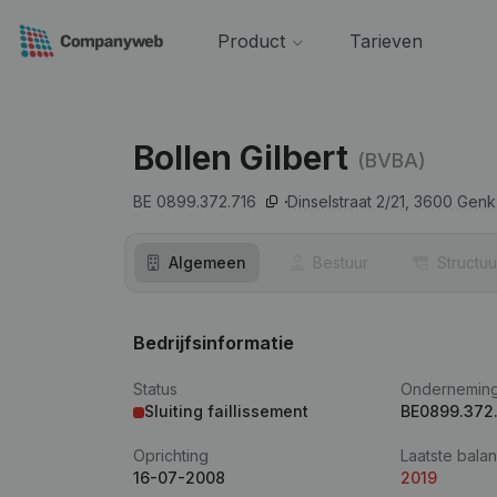
Product
Tarieven
Bollen Gilbert
(BVBA)
BE 0899.372.716
Dinselstraat 2/21,
3600
Genk
Algemeen
Bestuur
Structuu
Bedrijfsinformatie
Status
Ondernemin
Sluiting faillissement
BE0899.372
Oprichting
Laatste balan
16-07-2008
2019