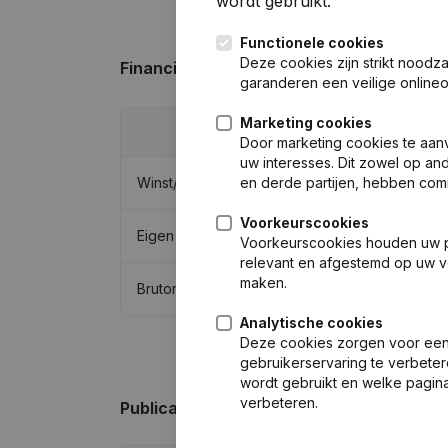
wordt gebruikt.
Functionele cookies
Deze cookies zijn strikt noodz
Financiële gegevens
van Bollen Gilbert
garanderen een veilige online
Marketing cookies
201
Door marketing cookies te aan
uw interesses. Dit zowel op a
en derde partijen, hebben com
Winst/Verlies
€
10.34
Voorkeurscookies
Eigen vermogen
€
96.46
Voorkeurscookies houden uw per
relevant en afgestemd op uw v
maken.
Brutomarge
€
20.73
Analytische cookies
Deze cookies zorgen voor een 
gebruikerservaring te verbeter
wordt gebruikt en welke pagina
verbeteren.
Publicaties
van Bollen Gilbert