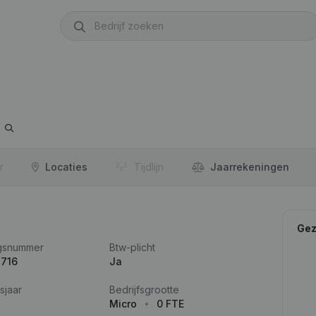
r
Locaties
Tijdlijn
Jaar­rekeningen
Gez
gsnummer
Btw-plicht
.716
Ja
sjaar
Bedrijfsgrootte
Micro
0 FTE