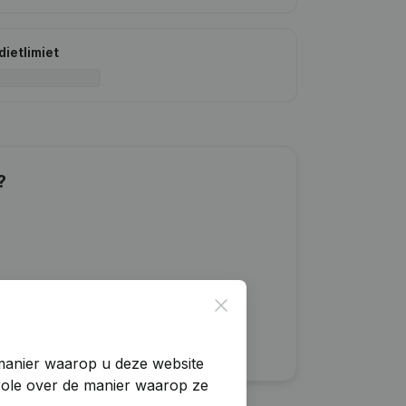
dietlimiet
?
Close
manier waarop u deze website
trole over de manier waarop ze