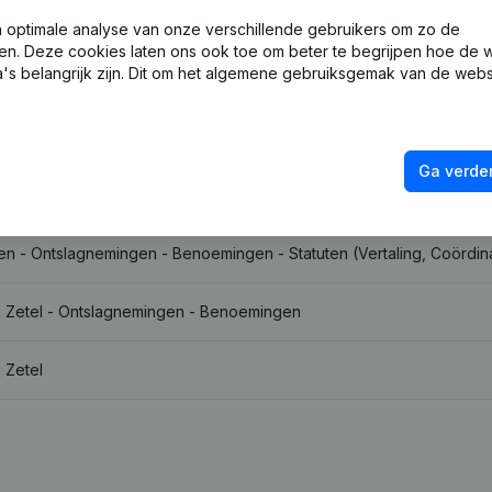
optimale analyse van onze verschillende gebruikers om zo de
en. Deze cookies laten ons ook toe om beter te begrijpen hoe de 
's belangrijk zijn. Dit om het algemene gebruiksgemak van de webs
ng, Coördinatie, Overige Wijzigingen, …)
Ga verder
 - Benoemingen
len - Ontslagnemingen - Benoemingen - Statuten (Vertaling, Coördina
e Zetel - Ontslagnemingen - Benoemingen
 Zetel