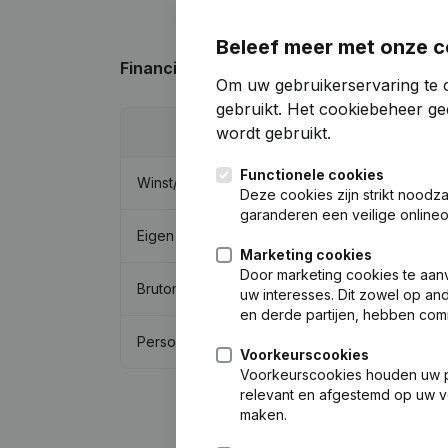
Beleef meer met onze c
Financiële gegevens
van Qutex Ramen E
Om uw gebruikerservaring te 
gebruikt.
Het cookiebeheer
gee
wordt gebruikt.
201
Functionele cookies
Winst/Verlies
€
9.48
Deze cookies zijn strikt noodz
garanderen een veilige online
Eigen vermogen
€
61.10
Marketing cookies
Door marketing cookies te aan
Brutomarge
€
277.62
uw interesses. Dit zowel op a
en derde partijen, hebben com
Personeel
3,
Voorkeurscookies
Voorkeurscookies houden uw per
relevant en afgestemd op uw v
maken.