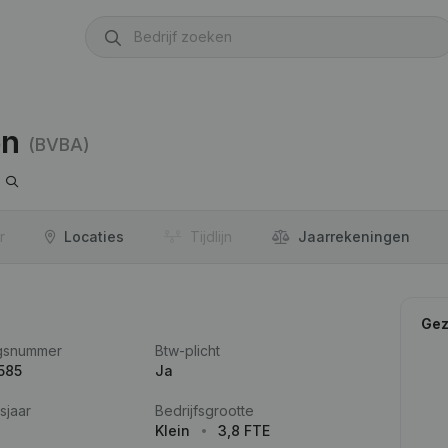
en
(BVBA)
r
Locaties
Tijdlijn
Jaar­rekeningen
Gez
gsnummer
Btw-plicht
585
Ja
sjaar
Bedrijfsgrootte
Klein
3,8 FTE