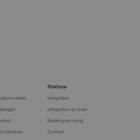
Platform
udepreventie
Integraties
dplegen
Integraties op maat
oeken
Betalingservaring
id checken
Contact