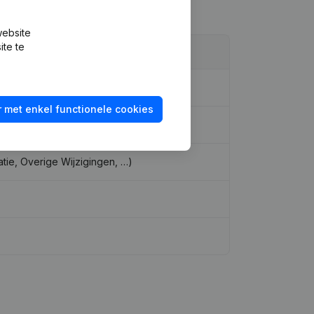
website
ite te
 met enkel functionele cookies
tie, Overige Wijzigingen, …)