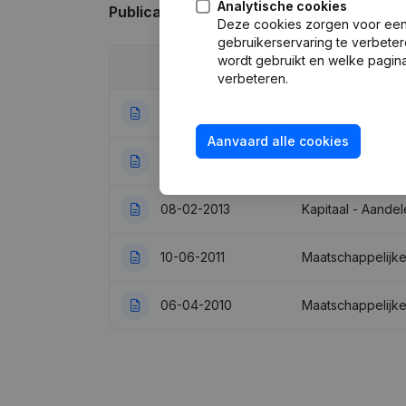
Analytische cookies
Publicaties
van Qutex Ramen En Deuren
Deze cookies zorgen voor een 
gebruikerservaring te verbeter
wordt gebruikt en welke pagina
Datum
Publicatie
verbeteren.
05-01-2017
Statuten (Vertali
Aanvaard alle cookies
10-10-2013
Ontslagnemingen
08-02-2013
Kapitaal - Aande
10-06-2011
Maatschappelijk
06-04-2010
Maatschappelijke