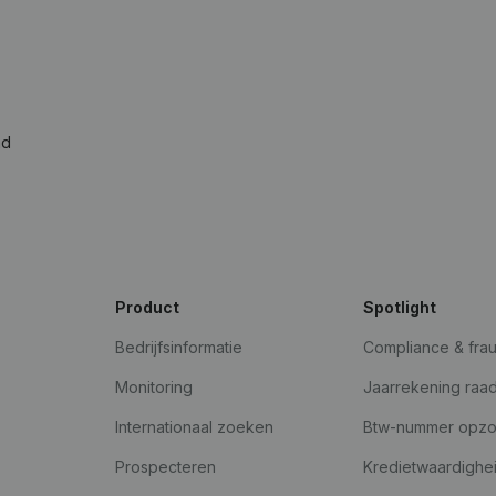
ad
Product
Spotlight
Bedrijfsinformatie
Compliance & fra
Monitoring
Jaarrekening raa
Internationaal zoeken
Btw-nummer opz
Prospecteren
Kredietwaardighe