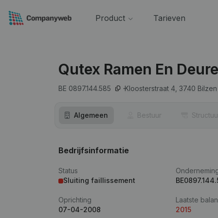
Product
Tarieven
Qutex Ramen En Deur
BE 0897.144.585
Kloosterstraat 4,
3740
Bilzen
Algemeen
Bestuur
Structuu
Bedrijfsinformatie
Status
Ondernemin
Sluiting faillissement
BE0897.144.
Oprichting
Laatste balan
07-04-2008
2015