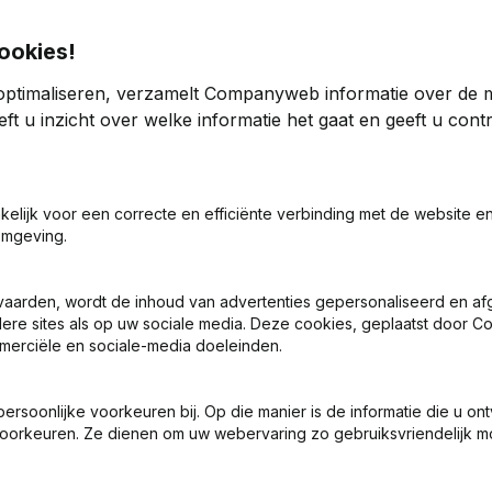
ookies!
n Deuren
optimaliseren, verzamelt Companyweb informatie over de 
ft u inzicht over welke informatie het gaat en geeft u con
5
2014
1
309,37%
€
2.316
-82,83%
akelijk voor een correcte en efficiënte verbinding met de website e
omgeving.
2
18,37%
€
51.621
4,7%
vaarden, wordt de inhoud van advertenties gepersonaliseerd en a
6
184,54%
€
97.571
81,66%
ndere sites als op uw sociale media. Deze cookies, geplaatst door
merciële en sociale-media doeleinden.
8
1,5
soonlijke voorkeuren bij. Op die manier is de informatie die u on
oorkeuren. Ze dienen om uw webervaring zo gebruiksvriendelijk mo