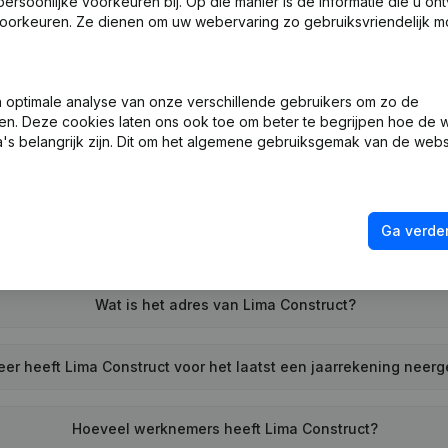
soonlijke voorkeuren bij. Op die manier is de informatie die u on
oorkeuren. Ze dienen om uw webervaring zo gebruiksvriendelijk mo
optimale analyse van onze verschillende gebruikers om zo de
Wat is het btw-nummer van Lima Construct?
en. Deze cookies laten ons ook toe om beter te begrijpen hoe de 
's belangrijk zijn. Dit om het algemene gebruiksgemak van de webs
Wat is het PEPPOL ID van Lima Construct?
Ga verder
Wanneer werd Lima Construct opgericht?
Wat is het adres van Lima Construct?
er heeft Lima Construct voor het laatst een jaarrekening neer
Hoeveel werknemers heeft Lima Construct?