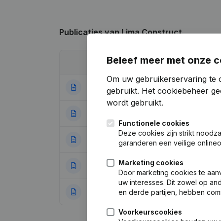
Publicaties
van Lima Construct
Beleef meer met onze c
Datum
Publicatie
Om uw gebruikerservaring te 
09-08-2011
Ontslagneminge
gebruikt.
Het cookiebeheer
gee
wordt gebruikt.
20-09-2010
Maatschappelijke
Functionele cookies
Deze cookies zijn strikt noodz
25-11-2009
Maatschappelijk
garanderen een veilige online
Marketing cookies
18-02-2009
Doel - Ontslagne
Door marketing cookies te aan
uw interesses. Dit zowel op a
14-01-2008
Ontslagneminge
en derde partijen, hebben com
Voorkeurscookies