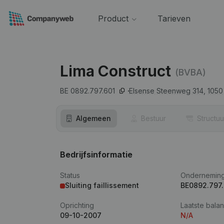
Product
Tarieven
Lima Construct
(BVBA)
BE 0892.797.601
Elsense Steenweg 314,
1050
Algemeen
Bestuur
Structuu
Bedrijfsinformatie
Status
Ondernemin
Sluiting faillissement
BE0892.797.
Oprichting
Laatste balan
09-10-2007
N/A