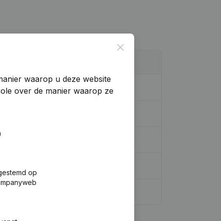
Close
manier waarop u deze website
trole over de manier waarop ze
n
zigingen, .)
(FR)
fgestemd op
 Companyweb