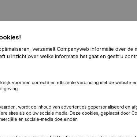
ookies!
optimaliseren, verzamelt Companyweb informatie over de 
n, Benoemingen
(FR)
ft u inzicht over welke informatie het gaat en geeft u con
 Zetel - Kapitaal, Aandelen - Ontslagnemingen, Benoemingen
(FR)
akelijk voor een correcte en efficiënte verbinding met de website e
e Zetel - Ontslagnemingen, Benoemingen
(FR)
omgeving.
mingen, Benoemingen - Statuten (Vertaling, Coördinatie, Overige Wij
vaarden, wordt de inhoud van advertenties gepersonaliseerd en a
ndere sites als op uw sociale media. Deze cookies, geplaatst door
n, Benoemingen
(FR)
merciële en sociale-media doeleinden.