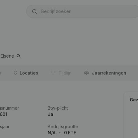
Elsene
r
Locaties
Tijdlijn
Jaar­rekeningen
Gez
gsnummer
Btw-plicht
601
Ja
sjaar
Bedrijfsgrootte
N/A
0 FTE