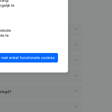
tvangt
gelijk te
website
ite te
 met enkel functionele cookies
gelegd?