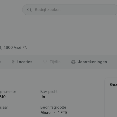
B,
4600
Visé
r
Locaties
Tijdlijn
Jaar­rekeningen
Gez
gsnummer
Btw-plicht
519
Ja
sjaar
Bedrijfsgrootte
Micro
1 FTE