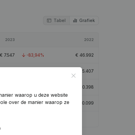
Tabel
Grafiek
2023
2022
€
7.547
-83,94%
€
46.992
-
€
585.407
Close
107.945
7,52%
€
100.398
manier waarop u deze website
trole over de manier waarop ze
€
161.283
-10,45%
€
180.099
2,8
n