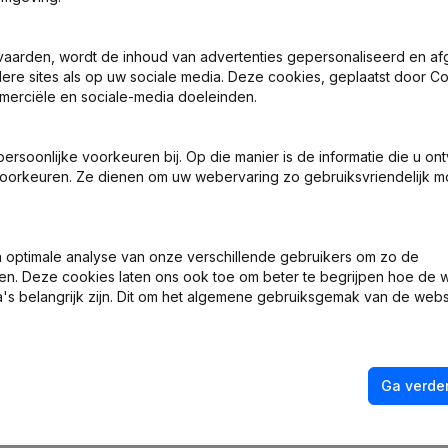
vaarden, wordt de inhoud van advertenties gepersonaliseerd en a
ndere sites als op uw sociale media. Deze cookies, geplaatst door
merciële en sociale-media doeleinden.
soonlijke voorkeuren bij. Op die manier is de informatie die u on
oorkeuren. Ze dienen om uw webervaring zo gebruiksvriendelijk mo
ng, Coördinatie, Overige Wijzigingen, …) - Wijziging Juridische Vor
Algemene vergadering
(FR)
optimale analyse van onze verschillende gebruikers om zo de
en. Deze cookies laten ons ook toe om beter te begrijpen hoe de 
's belangrijk zijn. Dit om het algemene gebruiksgemak van de webs
Ga verder
Wat is het btw-nummer van Fb Eye?