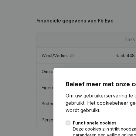
Financiële gegevens
van Fb Eye
2025
Winst/Verlies
€
50.448
Omzet
-
Beleef meer met onze c
Eigen vermogen
€
112.103
Om uw gebruikerservaring te 
gebruikt.
Het cookiebeheer
gee
Brutomarge
€
253.394
wordt gebruikt.
Personeel
Functionele cookies
Deze cookies zijn strikt noodz
garanderen een veilige online