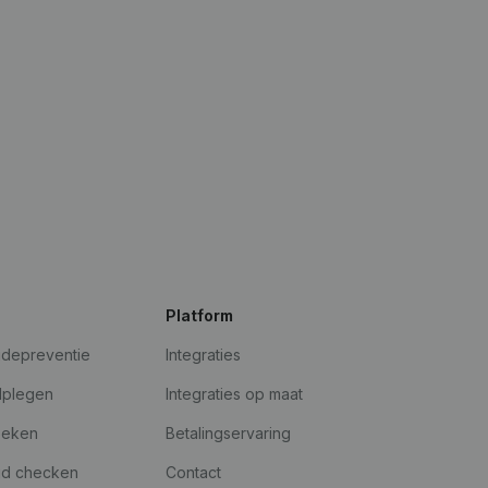
Platform
udepreventie
Integraties
dplegen
Integraties op maat
oeken
Betalingservaring
id checken
Contact