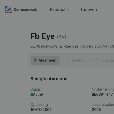
Product
Tarieven
Fb Eye
(BV)
BE 0891.447.519
Rue des Trois Rois(BOM) 16/
Algemeen
Bestuur
Structuu
Bedrijfsinformatie
Status
Ondernemin
Actief
BE0891.447.
Oprichting
Laatste balan
16-08-2007
2025