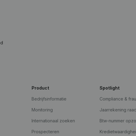
ad
Product
Spotlight
Bedrijfsinformatie
Compliance & fra
Monitoring
Jaarrekening raa
Internationaal zoeken
Btw-nummer opz
Prospecteren
Kredietwaardighe