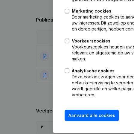
Marketing cookies
Door marketing cookies te aan
Publicaties
van Fb Eye
uw interesses. Dit zowel op a
en derde partijen, hebben com
Datum
Publicatie
Voorkeurscookies
Voorkeurscookies houden uw per
relevant en afgestemd op uw v
Statuten (Vertali
17-07-2023
maken.
Benoemingen - 
Analytische cookies
20-08-2007
Oprichting
(FR)
Deze cookies zorgen voor een 
gebruikerservaring te verbeter
wordt gebruikt en welke pagina
verbeteren.
Veelgestelde vragen
Aanvaard alle cookies