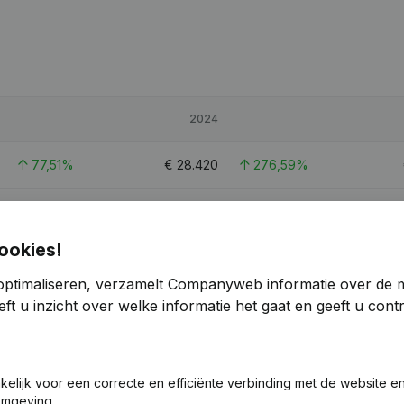
2024
77,51%
€
28.420
276,59%
-
ookies!
23,67%
€
90.645
-16,03%
€
optimaliseren, verzamelt Companyweb informatie over de 
ft u inzicht over welke informatie het gaat en geeft u con
26,73%
€
199.944
23,97%
akelijk voor een correcte en efficiënte verbinding met de website e
omgeving.