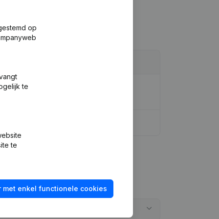
fgestemd op
 Companyweb
tvangt
gelijk te
m - Denomination - Ontslagnemingen,
website
ite te
 met enkel functionele cookies