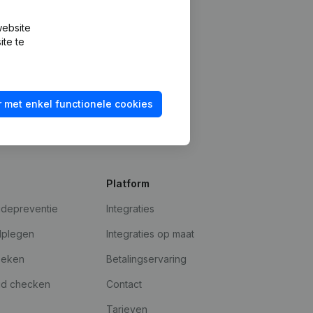
website
ite te
 met enkel functionele cookies
Platform
udepreventie
Integraties
dplegen
Integraties op maat
oeken
Betalingservaring
id checken
Contact
Tarieven