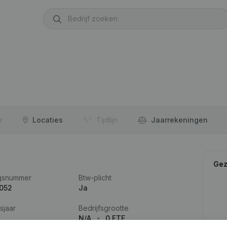
r
Locaties
Tijdlijn
Jaar­rekeningen
Gez
gsnummer
Btw-plicht
.052
Ja
sjaar
Bedrijfsgrootte
N/A
0 FTE