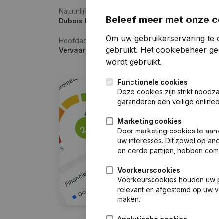
Natuurlijke persoon
Beleef meer met onze c
Dubois Petrus
Om uw gebruikerservaring te 
Hoofdactiviteit
gebruikt.
Het cookiebeheer
gee
Vervaardiging van metalen constructiewerken
wordt gebruikt.
Functionele cookies
Deze cookies zijn strikt noodz
garanderen een veilige online
Marketing cookies
Door marketing cookies te aan
uw interesses. Dit zowel op a
en derde partijen, hebben com
Voorkeurscookies
Voorkeurscookies houden uw per
relevant en afgestemd op uw v
maken.
Analytische cookies