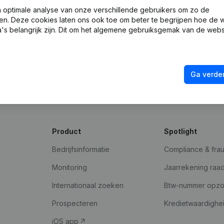
optimale analyse van onze verschillende gebruikers om zo de
en. Deze cookies laten ons ook toe om beter te begrijpen hoe de 
's belangrijk zijn. Dit om het algemene gebruiksgemak van de webs
Ga verder
Product
Spotlight
Bedrijfsinformatie
Compliance & fra
Monitoring
Jaarrekening raa
Internationaal zoeken
Btw-nummer opz
Prospecteren
Kredietwaardighe
iOS app