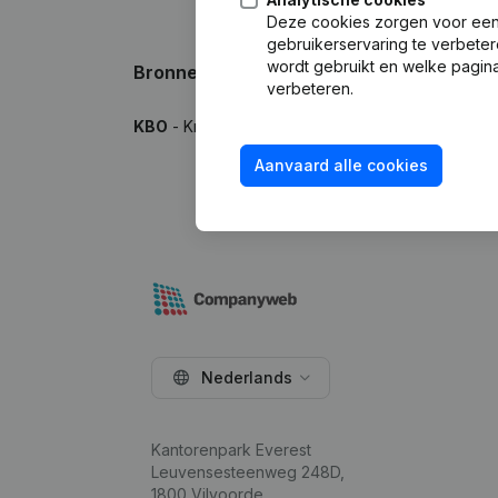
Deze cookies zorgen voor een 
gebruikerservaring te verbeter
wordt gebruikt en welke pagina
Bronnen
verbeteren.
KBO
- Kruispuntbank van Ondernemingen
Aanvaard alle cookies
Nederlands
Kantorenpark Everest
Leuvensesteenweg 248D,
1800 Vilvoorde