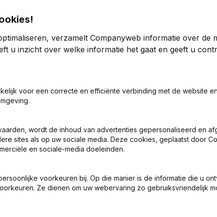
ookies!
Kre
optimaliseren, verzamelt Companyweb informatie over de 
ft u inzicht over welke informatie het gaat en geeft u con
 en delen daarvan
akelijk voor een correcte en efficiënte verbinding met de website e
Zoek je meer informatie over dit bedrijf
omgeving.
Raadpleeg de gezondheid in een oogopslag
vaarden, wordt de inhoud van advertenties gepersonaliseerd en a
Kies voor snelle inzichten of granulaire details
ndere sites als op uw sociale media. Deze cookies, geplaatst door
Krijg updates van belangrijke ontwikkelingen
merciële en sociale-media doeleinden.
Probeer gratis
Meer ontdekken
soonlijke voorkeuren bij. Op die manier is de informatie die u on
oorkeuren. Ze dienen om uw webervaring zo gebruiksvriendelijk mo
7 dagen gratis proefperiode, geen kredietkaart vereist.