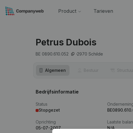
Product
Tarieven
Petrus Dubois
BE 0890.610.052
2970
Schilde
Algemeen
Bestuur
Structuu
Bedrijfsinformatie
Status
Ondernemin
Stopgezet
BE0890.610
Oprichting
Laatste balan
05-07-2007
N/A