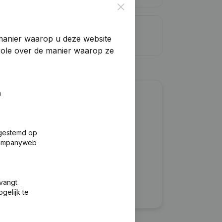
Close
dietlimiet
manier waarop u deze website
trole over de manier waarop ze
n
?
fgestemd op
 Companyweb
tvangt
gelijk te