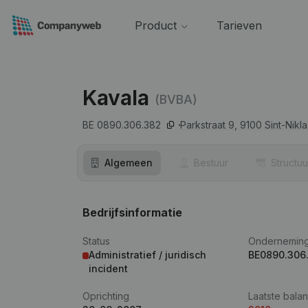
Product
Tarieven
Kavala
(BVBA)
BE 0890.306.382
Parkstraat 9,
9100
Sint-Nikl
Algemeen
Bestuur
Structuu
Bedrijfsinformatie
Status
Ondernemin
Administratief / juridisch
BE0890.306
incident
Oprichting
Laatste balan