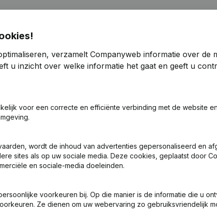
ookies!
optimaliseren, verzamelt Companyweb informatie over de 
2017
ft u inzicht over welke informatie het gaat en geeft u con
-302,68%
€
-14.042
-119,58%
akelijk voor een correcte en efficiënte verbinding met de website e
€
584.434
omgeving.
-79,68%
€
70.966
-16,52%
vaarden, wordt de inhoud van advertenties gepersonaliseerd en a
ndere sites als op uw sociale media. Deze cookies, geplaatst door
merciële en sociale-media doeleinden.
-100,85%
€
203.645
-32,5%
3,8
soonlijke voorkeuren bij. Op die manier is de informatie die u on
oorkeuren. Ze dienen om uw webervaring zo gebruiksvriendelijk mo