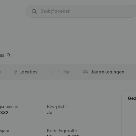
aas
r
Locaties
Tijdlijn
Jaar­rekeningen
Gez
gsnummer
Btw-plicht
.382
Ja
sjaar
Bedrijfsgrootte