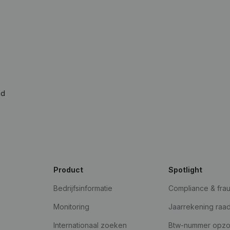
ad
Product
Spotlight
Bedrijfsinformatie
Compliance & fra
Monitoring
Jaarrekening raa
Internationaal zoeken
Btw-nummer opz