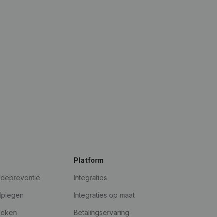
Platform
udepreventie
Integraties
dplegen
Integraties op maat
oeken
Betalingservaring