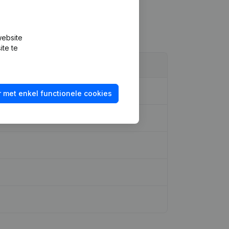
website
ite te
 met enkel functionele cookies