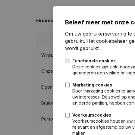
Financiële gegevens
van Kavala
Beleef meer met onze c
Om uw gebruikerservaring te 
2018
gebruikt.
Het cookiebeheer
gee
wordt gebruikt.
Winst/Verlies
€
-56.545
Functionele cookies
Deze cookies zijn strikt noodz
Omzet
-
garanderen een veilige online
Marketing cookies
Eigen vermogen
€
14.421
Door marketing cookies te aan
uw interesses. Dit zowel op a
en derde partijen, hebben com
Brutomarge
€
-1.729
Voorkeurscookies
Personeel
Voorkeurscookies houden uw per
relevant en afgestemd op uw v
maken.