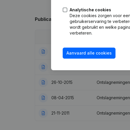
Analytische cookies
Deze cookies zorgen voor een 
Publicaties
van Kavala
gebruikerservaring te verbeter
wordt gebruikt en welke pagina
verbeteren.
Datum
Publicatie
21-11-2019
Ontslagnemingen
Aanvaard alle cookies
29-12-2017
Ontslagnemingen
26-10-2015
Ontslagnemingen
08-04-2015
Ontslagnemingen
21-11-2011
Ontslagnemingen