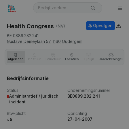
Health Congress
Opvolgen
(NV)
BE 0889.282.241
Gustave Demeylaan 57,
1160
Oudergem
Algemeen
Bestuur
Structuur
Locaties
Tijdlijn
Jaar­rekeningen
Bedrijfsinformatie
Status
Ondernemingsnummer
Administratief / juridisch
BE0889.282.241
incident
Btw-plicht
Oprichting
Ja
27-04-2007