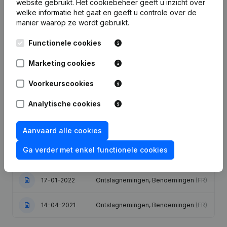
website gebruikt.
Het cookiebeheer
geeft u inzicht over
welke informatie het gaat en geeft u controle over de
manier waarop ze wordt gebruikt.
Publicaties
van Health Congress
Functionele cookies
Marketing cookies
Datum
Publicatie
Voorkeurscookies
Denomination - Ontslagnemingen,
08-04-2026
Benoemingen
(FR)
Analytische cookies
Maatschappelijke Zetel -
20-09-2024
Aanvaard alle cookies
Ontslagnemingen, Benoemingen
(FR)
Ga verder met enkel functionele cookies
12-10-2023
Ontslagnemingen, Benoemingen
(FR)
17-01-2022
Ontslagnemingen, Benoemingen
(FR)
14-04-2021
Ontslagnemingen, Benoemingen
(FR)