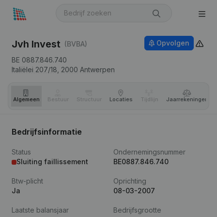
Jvh Invest
Opvolgen
(BVBA)
BE 0887.846.740
Italiëlei 207/18,
2000
Antwerpen
Algemeen
Bestuur
Structuur
Locaties
Tijdlijn
Jaar­rekeningen
Bedrijfsinformatie
Status
Ondernemingsnummer
Sluiting faillissement
BE0887.846.740
Btw-plicht
Oprichting
Ja
08-03-2007
Laatste balansjaar
Bedrijfsgrootte