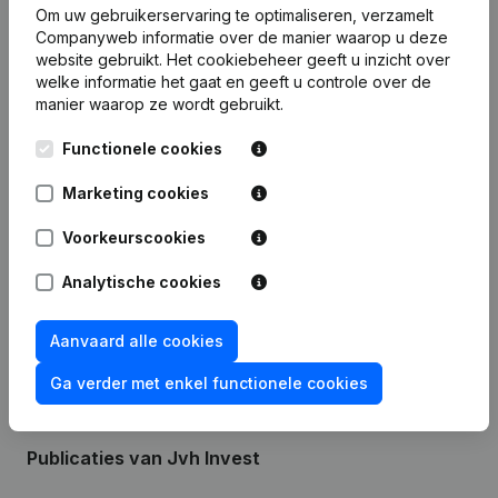
Om uw gebruikerservaring te optimaliseren, verzamelt
Companyweb informatie over de manier waarop u deze
Financiële gegevens
van Jvh Invest
website gebruikt.
Het cookiebeheer
geeft u inzicht over
welke informatie het gaat en geeft u controle over de
manier waarop ze wordt gebruikt.
2009
2008
2007
Functionele cookies
Winst/Verlies
€
-5.553
€
1.693
€
7.712
Marketing cookies
Eigen vermogen
€
10.452
€
16.005
€
14.312
Voorkeurscookies
Brutomarge
€
31.405
€
47.689
€
18.443
Analytische cookies
Personeel
0,2
1
Aanvaard alle cookies
Ga verder met enkel functionele cookies
Publicaties
van Jvh Invest