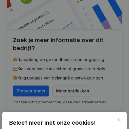
Zoek je meer informatie over dit
bedrijf?
Raadpleeg de gezondheid in een oogopslag
Kies voor snelle inzichten of granulaire details
Krijg updates van belangrijke ontwikkelingen
Probeer gratis
Meer ontdekken
7 dagen gratis proefperiode, geen kredietkaart vereist.
Clos
Beleef meer met onze cookies!