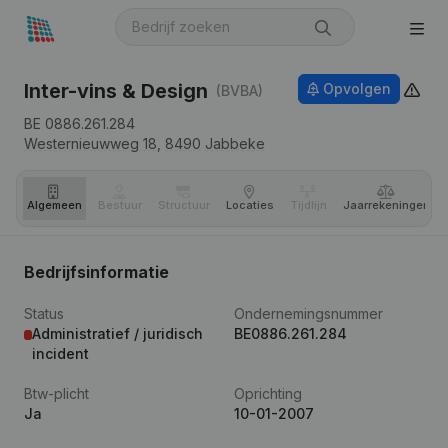
Inter-vins & Design
Opvolgen
(BVBA)
BE 0886.261.284
Westernieuwweg 18,
8490
Jabbeke
Algemeen
Bestuur
Structuur
Locaties
Tijdlijn
Jaar­rekeningen
Bedrijfsinformatie
Status
Ondernemingsnummer
Administratief / juridisch
BE0886.261.284
incident
Btw-plicht
Oprichting
Ja
10-01-2007