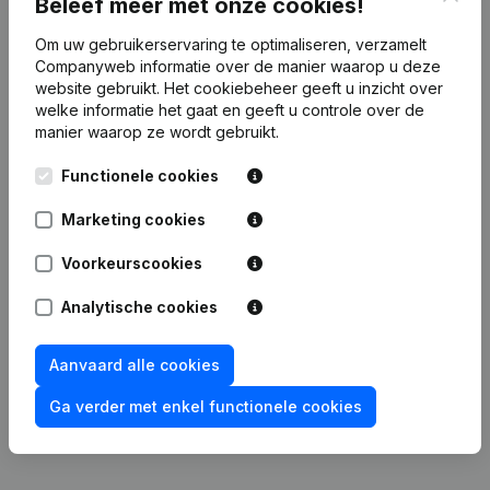
Beleef meer met onze cookies!
Om uw gebruikerservaring te optimaliseren, verzamelt
Financiële gegevens
van Inter-vins &
Companyweb informatie over de manier waarop u deze
Design
website gebruikt.
Het cookiebeheer
geeft u inzicht over
welke informatie het gaat en geeft u controle over de
manier waarop ze wordt gebruikt.
2019
2018
2017
2016
Functionele cookies
Winst/Verlies
€
-8.799
€
161
€
6.488
€
4.137
Marketing cookies
Eigen
Voorkeurscookies
€
19.564
€
28.363
€
28.202
€
21.714
vermogen
Analytische cookies
Brutomarge
€
37.745
€
42.742
€
48.141
€
43.503
Aanvaard alle cookies
Personeel
0,2
Ga verder met enkel functionele cookies