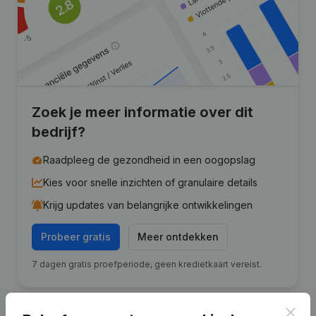
Zoek je meer informatie over dit
bedrijf?
Raadpleeg de gezondheid in een oogopslag
Kies voor snelle inzichten of granulaire details
Krijg updates van belangrijke ontwikkelingen
Probeer gratis
Meer ontdekken
7 dagen gratis proefperiode, geen kredietkaart vereist.
Clos