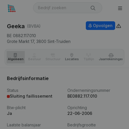
Geeka
Opvolgen
(BVBA)
BE 0882.117.010
Grote Markt 17,
3800
Sint-Truiden
Algemeen
Bestuur
Structuur
Locaties
Tijdlijn
Jaar­rekeningen
Bedrijfsinformatie
Status
Ondernemingsnummer
Sluiting faillissement
BE0882.117.010
Btw-plicht
Oprichting
Ja
22-06-2006
Laatste balansjaar
Bedrijfsgrootte