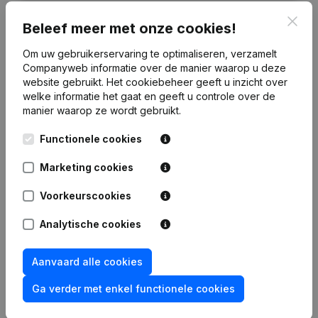
Clos
Beleef meer met onze cookies!
Om uw gebruikerservaring te optimaliseren, verzamelt
Financiële gegevens
van Geeka
Companyweb informatie over de manier waarop u deze
website gebruikt.
Het cookiebeheer
geeft u inzicht over
welke informatie het gaat en geeft u controle over de
manier waarop ze wordt gebruikt.
2018
2017
2016
2015
Functionele cookies
Winst/Verlies
€
-16.210
€
-1.202
€
4.196
€
-6.858
Marketing cookies
Omzet
-
-
€
104.348
€
105.213
Voorkeurscookies
Eigen
€
-62.667
€
-46.457
€
-45.255
€
-49.451
Analytische cookies
vermogen
Aanvaard alle cookies
Brutomarge
€
-15.013
€
221
€
8.168
€
-1.633
Ga verder met enkel functionele cookies