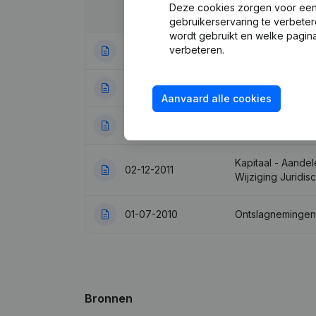
Deze cookies zorgen voor een 
Datum
Publicatie
gebruikerservaring te verbeter
wordt gebruikt en welke pagina
verbeteren.
05-12-2016
Ontslagnemingen
11-07-2016
Kapitaal - Aandel
Aanvaard alle cookies
22-02-2013
Maatschappelijke
Kapitaal - Aandel
02-12-2011
Wijziging Juridi
01-07-2010
Ontslagnemingen
Bronnen