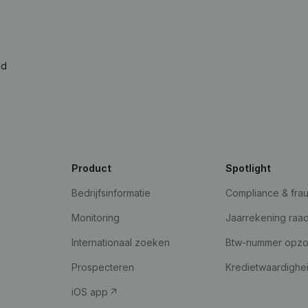
ad
Product
Spotlight
Bedrijfsinformatie
Compliance & fra
Monitoring
Jaarrekening raa
Internationaal zoeken
Btw-nummer opz
Prospecteren
Kredietwaardighe
iOS app