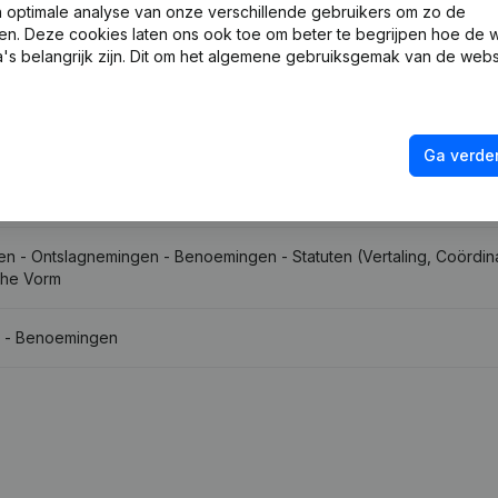
optimale analyse van onze verschillende gebruikers om zo de
en. Deze cookies laten ons ook toe om beter te begrijpen hoe de 
's belangrijk zijn. Dit om het algemene gebruiksgemak van de webs
 - Benoemingen
en - Wijziging Juridische Vorm
Ga verder
 Zetel
en - Ontslagnemingen - Benoemingen - Statuten (Vertaling, Coördina
sche Vorm
 - Benoemingen