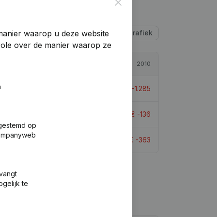
Close
manier waarop u deze website
Tabel
Grafiek
trole over de manier waarop ze
2012
2010
n
€
-118.493
< -1000%
€
-1.285
€
281.371
> 1000%
€
-136
fgestemd op
 Companyweb
€
-82.294
< -1000%
€
-363
tvangt
gelijk te