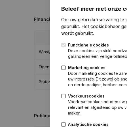
Beleef meer met onze c
Financiële gegevens
van Pw Invest
Om uw gebruikerservaring te 
gebruikt.
Het cookiebeheer
gee
wordt gebruikt.
2014
Functionele cookies
Deze cookies zijn strikt noodz
Winst/Verlies
€
-11.821
garanderen een veilige online
Eigen vermogen
€
270.440
Marketing cookies
Door marketing cookies te aan
uw interesses. Dit zowel op a
Brutomarge
€
29.371
en derde partijen, hebben com
Voorkeurscookies
Voorkeurscookies houden uw per
relevant en afgestemd op uw v
maken.
Publicaties
van Pw Invest
Analytische cookies