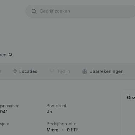
pen
r
Locaties
Tijdlijn
Jaar­rekeningen
Gez
gsnummer
Btw-plicht
.941
Ja
sjaar
Bedrijfsgrootte
Micro
0 FTE