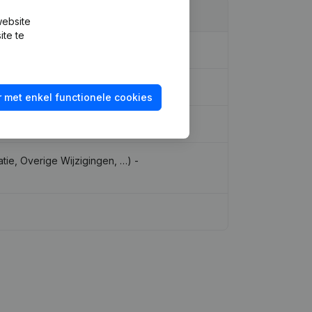
website
ite te
 met enkel functionele cookies
tie, Overige Wijzigingen, …) -