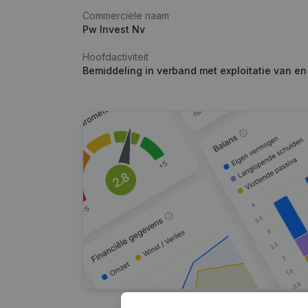
Commerciële naam
Pw Invest Nv
Hoofdactiviteit
Bemiddeling in verband met exploitatie van e