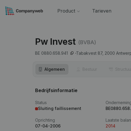
Product
Tarieven
Pw Invest
(BVBA)
BE 0880.658.941
Tabakvest 87,
2000
Antwer
Algemeen
Bestuur
Structuu
Bedrijfsinformatie
Status
Ondernemin
Sluiting faillissement
BE0880.658
Oprichting
Laatste balan
07-04-2006
2014