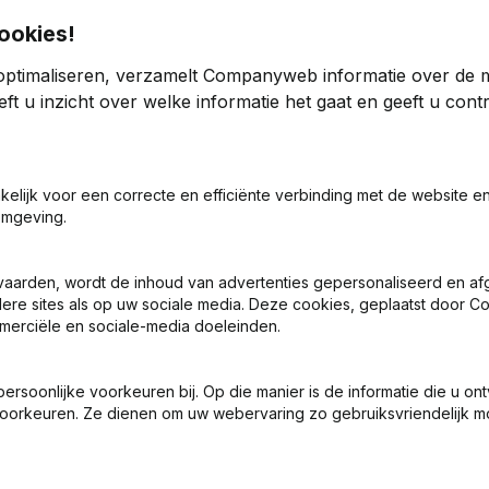
ookies!
optimaliseren, verzamelt Companyweb informatie over de 
ft u inzicht over welke informatie het gaat en geeft u con
2013
akelijk voor een correcte en efficiënte verbinding met de website e
< -1000%
€
889
100,75%
omgeving.
-4,19%
€
282.260
0,32%
vaarden, wordt de inhoud van advertenties gepersonaliseerd en a
ndere sites als op uw sociale media. Deze cookies, geplaatst door
25,68%
€
23.369
128,4%
merciële en sociale-media doeleinden.
soonlijke voorkeuren bij. Op die manier is de informatie die u on
oorkeuren. Ze dienen om uw webervaring zo gebruiksvriendelijk mo