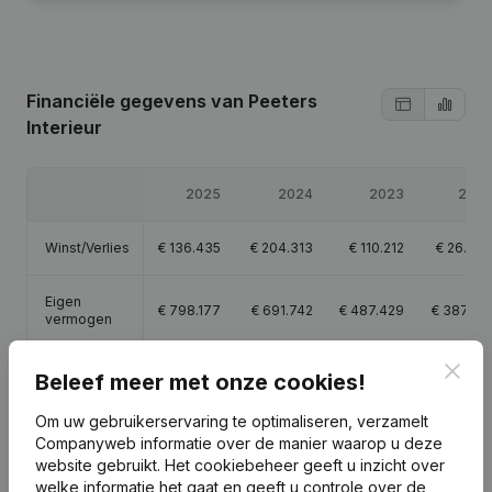
Financiële gegevens
van Peeters
Interieur
2025
2024
2023
202
Winst/Verlies
€
136.435
€
204.313
€
110.212
€
26.48
Eigen
€
798.177
€
691.742
€
487.429
€
387.21
vermogen
Clos
Brutomarge
€
889.710
€
937.308
€
809.245
€
816.59
Beleef meer met onze cookies!
Om uw gebruikerservaring te optimaliseren, verzamelt
Personeel
10,6
9
9,7
11,
Companyweb informatie over de manier waarop u deze
website gebruikt.
Het cookiebeheer
geeft u inzicht over
welke informatie het gaat en geeft u controle over de