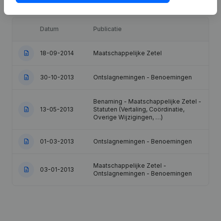
Datum
Publicatie
18-09-2014
Maatschappelijke Zetel
30-10-2013
Ontslagnemingen - Benoemingen
Benaming - Maatschappelijke Zetel -
13-05-2013
Statuten (Vertaling, Coördinatie,
Overige Wijzigingen, …)
01-03-2013
Ontslagnemingen - Benoemingen
Maatschappelijke Zetel -
03-01-2013
Ontslagnemingen - Benoemingen