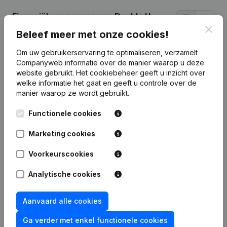
Financiële gegevens
van Double U
Buildings
Clos
Beleef meer met onze cookies!
Om uw gebruikerservaring te optimaliseren, verzamelt
2013
2012
2011
2010
Companyweb informatie over de manier waarop u deze
website gebruikt.
Het cookiebeheer
geeft u inzicht over
welke informatie het gaat en geeft u controle over de
Winst/Verlies
€
9.456
€
56.948
€
6.009
€
-4.605
manier waarop ze wordt gebruikt.
Eigen
Functionele cookies
€
147.615
€
138.160
€
81.212
€
75.202
vermogen
Marketing cookies
Brutomarge
€
182.319
€
95.361
€
-310
€
-3.939
Voorkeurscookies
Personeel
6
6
Analytische cookies
Aanvaard alle cookies
Ga verder met enkel functionele cookies
Publicaties
van Double U Buildings