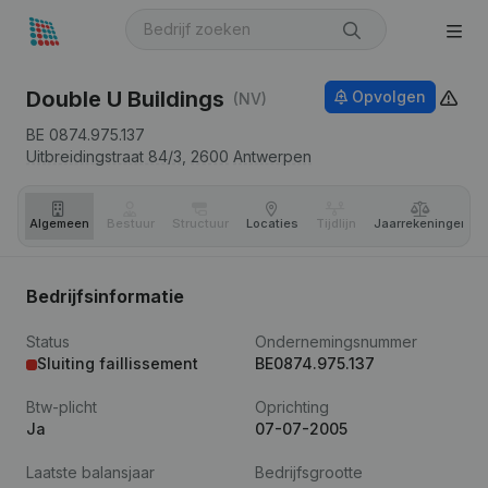
Double U Buildings
Opvolgen
(NV)
BE 0874.975.137
Uitbreidingstraat 84/3,
2600
Antwerpen
Algemeen
Bestuur
Structuur
Locaties
Tijdlijn
Jaar­rekeningen
Bedrijfsinformatie
Status
Ondernemingsnummer
Sluiting faillissement
BE0874.975.137
Btw-plicht
Oprichting
Ja
07-07-2005
Laatste balansjaar
Bedrijfsgrootte