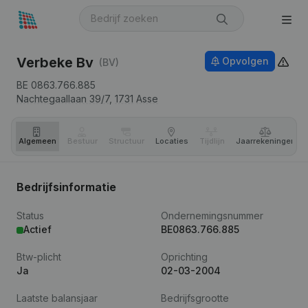
Verbeke Bv
Opvolgen
(BV)
BE 0863.766.885
Nachtegaallaan 39/7,
1731
Asse
Algemeen
Bestuur
Structuur
Locaties
Tijdlijn
Jaar­rekeningen
Bedrijfsinformatie
Status
Ondernemingsnummer
Actief
BE0863.766.885
Btw-plicht
Oprichting
Ja
02-03-2004
Laatste balansjaar
Bedrijfsgrootte