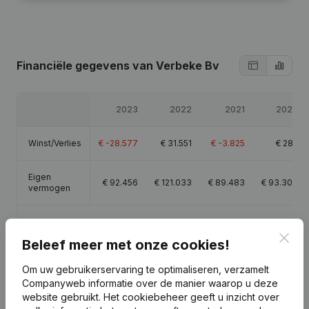
Financiële gegevens
van Verbeke Bv
2023
2022
2021
2020
Winst/Verlies
€
-28.577
€
31.551
€
-3.825
€
282
Eigen
€
92.456
€
121.033
€
89.483
€
93.308
vermogen
Brutomarge
€
-17.873
€
54.790
€
6.446
€
2.603
Clos
Beleef meer met onze cookies!
Om uw gebruikerservaring te optimaliseren, verzamelt
Companyweb informatie over de manier waarop u deze
website gebruikt.
Het cookiebeheer
geeft u inzicht over
Publicaties
van Verbeke Bv