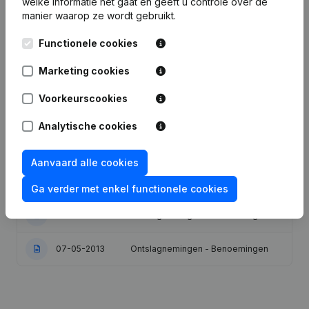
welke informatie het gaat en geeft u controle over de
manier waarop ze wordt gebruikt.
Datum
Publicatie
Functionele cookies
Statuten (Vertaling, Coördinatie,
Marketing cookies
Overige Wijzigingen, …) - Wijziging
18-10-2024
Juridische Vorm - Benaming -
Voorkeurscookies
Maatschappelijke Zetel -
Ontslagnemingen - Benoemingen
Analytische cookies
18-10-2021
Ontslagnemingen - Benoemingen
Aanvaard alle cookies
30-04-2018
Ontslagnemingen - Benoemingen
Ga verder met enkel functionele cookies
29-06-2016
Ontslagnemingen - Benoemingen
07-05-2013
Ontslagnemingen - Benoemingen