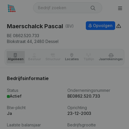
Maerschalck Pascal
Opvolgen
(BV)
BE 0862.520.733
Blokstraat 44,
2480
Dessel
Algemeen
Bestuur
Structuur
Locaties
Tijdlijn
Jaar­rekeningen
Bedrijfsinformatie
Status
Ondernemingsnummer
Actief
BE0862.520.733
Btw-plicht
Oprichting
Ja
23-12-2003
Laatste balansjaar
Bedrijfsgrootte