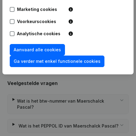
Marketing cookies
Datum
Publicatie
Voorkeurscookies
22-01-2024
Wijziging(en) Statuten
Analytische cookies
15-01-2004
Oprichting
Aanvaard alle cookies
Ga verder met enkel functionele cookies
Veelgestelde vragen
Wat is het btw-nummer van Maerschalck
Pascal?
Wat is het PEPPOL ID van Maerschalck Pascal?