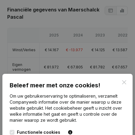
Financiële gegevens
van Maerschalck
Pascal
2025
2024
2023
2022
Winst/Verlies
€
14.167
€
-13.977
€
14.125
€
13.587
Eigen
€
81.972
€
67.805
€
81.782
€
67.657
vermogen
Clos
Beleef meer met onze cookies!
Brutomarge
€
35.396
€
10.873
€
48.139
€
30.519
Om uw gebruikerservaring te optimaliseren, verzamelt
Personeel
0,1
Companyweb informatie over de manier waarop u deze
website gebruikt.
Het cookiebeheer
geeft u inzicht over
welke informatie het gaat en geeft u controle over de
manier waarop ze wordt gebruikt.
Functionele cookies
Publicaties
van Maerschalck Pascal