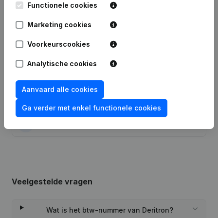
Publicaties
van Deritron
Functionele cookies
Marketing cookies
Datum
Publicatie
Voorkeurscookies
26-03-2024
Wijziging(en) Statuten
Analytische cookies
Statuten (Vertaling, Coördinatie,
Overige Wijzigingen, …) - Wijziging
Aanvaard alle cookies
06-10-2023
Juridische Vorm - Ontslagnemingen -
Benoemingen
Ga verder met enkel functionele cookies
21-09-2012
Maatschappelijke Zetel
Veelgestelde vragen
Wat is het btw-nummer van Deritron?