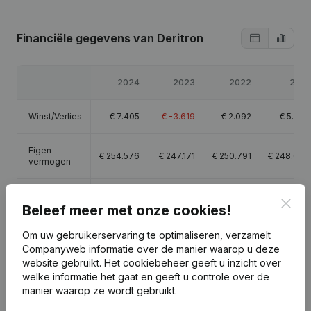
Financiële gegevens
van Deritron
2024
2023
2022
2021
Winst/Verlies
€
7.405
€
-3.619
€
2.092
€
5.578
Eigen
€
254.576
€
247.171
€
250.791
€
248.699
vermogen
Brutomarge
€
287.551
€
216.095
€
194.260
€
243.441
Clos
Beleef meer met onze cookies!
Personeel
3
3
3,3
3,3
Om uw gebruikerservaring te optimaliseren, verzamelt
Companyweb informatie over de manier waarop u deze
website gebruikt.
Het cookiebeheer
geeft u inzicht over
welke informatie het gaat en geeft u controle over de
manier waarop ze wordt gebruikt.