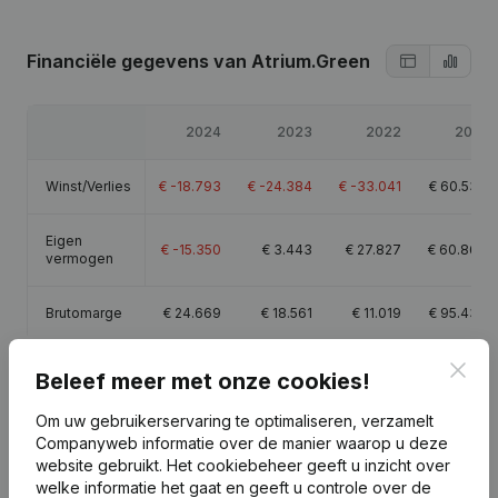
Financiële gegevens
van Atrium.Green
2024
2023
2022
2021
Winst/Verlies
€
-18.793
€
-24.384
€
-33.041
€
60.534
Eigen
€
-15.350
€
3.443
€
27.827
€
60.869
vermogen
Brutomarge
€
24.669
€
18.561
€
11.019
€
95.437
Clos
Beleef meer met onze cookies!
Om uw gebruikerservaring te optimaliseren, verzamelt
Publicaties
van Atrium.Green
Companyweb informatie over de manier waarop u deze
website gebruikt.
Het cookiebeheer
geeft u inzicht over
welke informatie het gaat en geeft u controle over de