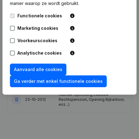
manier waarop ze wordt gebruikt.
Datum
Publicatie
Functionele cookies
13-02-2024
Wijziging(en) Statuten
Marketing cookies
Maatschappelijke Zetel -
18-10-2017
Ontslagnemingen - Benoemingen
Voorkeurscookies
Analytische cookies
Benaming - Doel - Kapitaal -
02-03-2017
Aandelen
Aanvaard alle cookies
Maatschappelijke Zetel -
02-12-2016
Ontslagnemingen - Benoemingen
Ga verder met enkel functionele cookies
Rubriek Oprichting (Nieuwe
23-10-2012
Rechtspersoon, Opening Bijkantoor,
enz...)