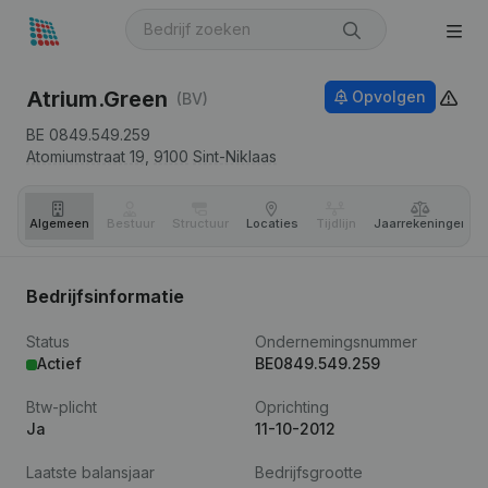
Atrium.Green
Opvolgen
(BV)
BE 0849.549.259
Atomiumstraat 19,
9100
Sint-Niklaas
Algemeen
Bestuur
Structuur
Locaties
Tijdlijn
Jaar­rekeningen
Bedrijfsinformatie
Status
Ondernemingsnummer
Actief
BE0849.549.259
Btw-plicht
Oprichting
Ja
11-10-2012
Laatste balansjaar
Bedrijfsgrootte