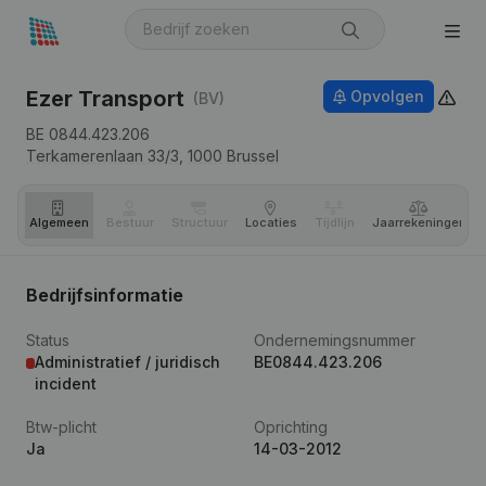
Ezer Transport
Opvolgen
(BV)
BE 0844.423.206
Terkamerenlaan 33/3,
1000
Brussel
Algemeen
Bestuur
Structuur
Locaties
Tijdlijn
Jaar­rekeningen
Bedrijfsinformatie
Status
Ondernemingsnummer
Administratief / juridisch
BE0844.423.206
incident
Btw-plicht
Oprichting
Ja
14-03-2012