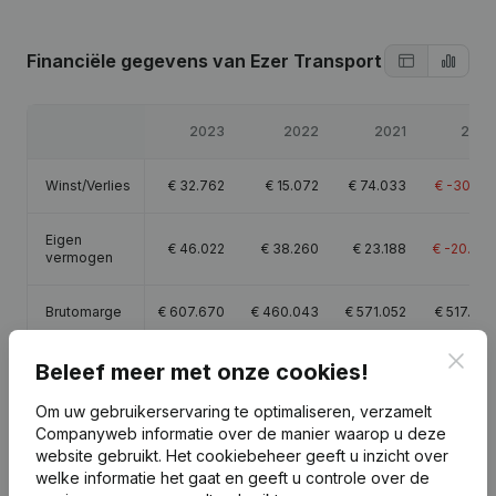
Financiële gegevens
van Ezer Transport
2023
2022
2021
2020
Winst/Verlies
€
32.762
€
15.072
€
74.033
€
-30.210
Eigen
€
46.022
€
38.260
€
23.188
€
-20.845
vermogen
Brutomarge
€
607.670
€
460.043
€
571.052
€
517.588
Clos
Personeel
10
Beleef meer met onze cookies!
Om uw gebruikerservaring te optimaliseren, verzamelt
Companyweb informatie over de manier waarop u deze
website gebruikt.
Het cookiebeheer
geeft u inzicht over
welke informatie het gaat en geeft u controle over de