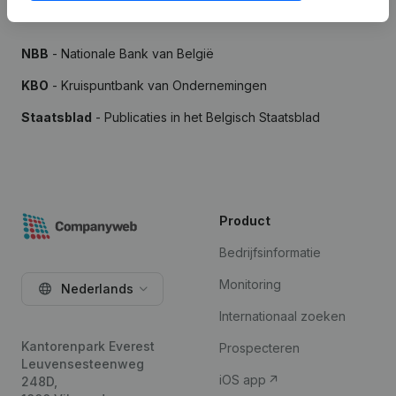
Bronnen
NBB
- Nationale Bank van België
KBO
- Kruispuntbank van Ondernemingen
Staatsblad
- Publicaties in het Belgisch Staatsblad
Product
Bedrijfsinformatie
Monitoring
Nederlands
Internationaal zoeken
Kantorenpark Everest
Prospecteren
Leuvensesteenweg
iOS app
248D,