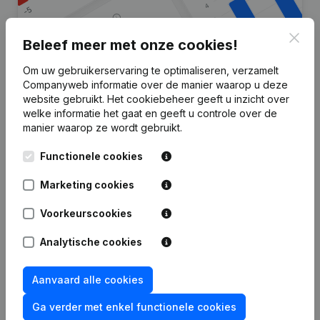
Clos
Beleef meer met onze cookies!
Om uw gebruikerservaring te optimaliseren, verzamelt
Zoek je meer informatie over dit
Companyweb informatie over de manier waarop u deze
website gebruikt.
Het cookiebeheer
geeft u inzicht over
bedrijf?
welke informatie het gaat en geeft u controle over de
manier waarop ze wordt gebruikt.
Raadpleeg de gezondheid in een oogopslag
Functionele cookies
Kies voor snelle inzichten of granulaire details
Krijg updates van belangrijke ontwikkelingen
Marketing cookies
Probeer gratis
Meer ontdekken
Voorkeurscookies
7 dagen gratis proefperiode, geen kredietkaart vereist.
Analytische cookies
Aanvaard alle cookies
Ga verder met enkel functionele cookies