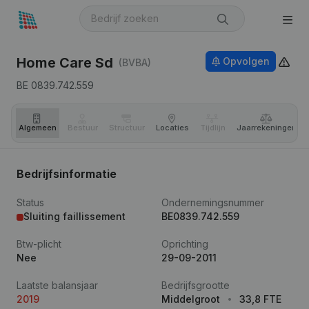
Home Care Sd
Opvolgen
(BVBA)
BE 0839.742.559
Algemeen
Bestuur
Structuur
Locaties
Tijdlijn
Jaar­rekeningen
Bedrijfsinformatie
Status
Ondernemingsnummer
Sluiting faillissement
BE0839.742.559
Btw-plicht
Oprichting
Nee
29-09-2011
Laatste balansjaar
Bedrijfsgrootte
2019
Middelgroot
33,8 FTE