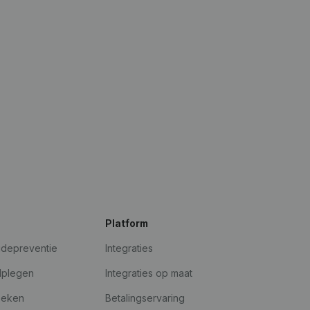
Platform
udepreventie
Integraties
dplegen
Integraties op maat
oeken
Betalingservaring