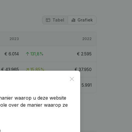
Tabel
Grafiek
2023
2022
€
6.014
131,8%
€
2.595
€
43.965
15,85%
€
37.950
Close
€
10.010
67,08%
€
5.991
manier waarop u deze website
trole over de manier waarop ze
n