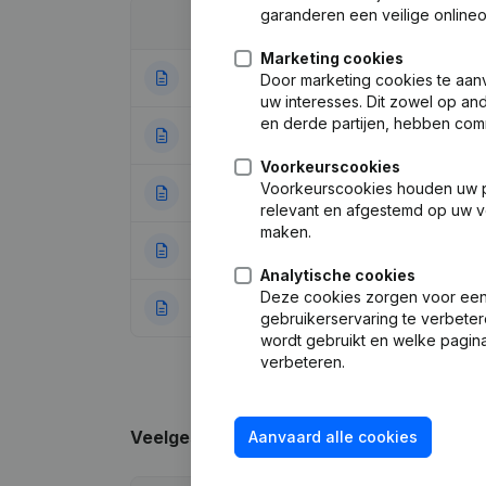
garanderen een veilige online
Datum
Publicatie
Marketing cookies
14-06-2023
Statuten (Vertal
Door marketing cookies te aan
uw interesses. Dit zowel op a
en derde partijen, hebben com
16-01-2019
Maatschappelijke
Voorkeurscookies
Voorkeurscookies houden uw per
27-02-2014
Maatschappelijke
relevant en afgestemd op uw v
maken.
13-04-2012
Kapitaal - Aande
Analytische cookies
Deze cookies zorgen voor een 
12-09-2011
Rubriek Oprichti
gebruikerservaring te verbeter
wordt gebruikt en welke pagina
verbeteren.
Veelgestelde vragen
Aanvaard alle cookies