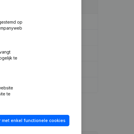
rm - Ontslagnemingen - Benoemingen
fgestemd op
 Companyweb
tvangt
gelijk te
website
ite te
 met enkel functionele cookies