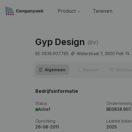
Product
Tarieven
Gyp Design
(BV)
BE 0838.907.765
Waterstraat 7,
3900
Pelt
Algemeen
Bestuur
Structuu
Bedrijfsinformatie
Status
Ondernemin
Actief
BE0838.907
Oprichting
Laatste balan
26-08-2011
2025