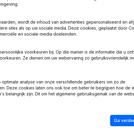
omgeving.
ing, Coördinatie, Overige Wijzigingen, …) - Wijziging Juridische Vo
vaarden, wordt de inhoud van advertenties gepersonaliseerd en a
ndere sites als op uw sociale media. Deze cookies, geplaatst door
merciële en sociale-media doeleinden.
 Zetel
soonlijke voorkeuren bij. Op die manier is de informatie die u on
 Zetel
oorkeuren. Ze dienen om uw webervaring zo gebruiksvriendelijk mo
len
optimale analyse van onze verschillende gebruikers om zo de
ng (Nieuwe Rechtspersoon, Opening Bijkantoor, enz...)
en. Deze cookies laten ons ook toe om beter te begrijpen hoe de 
's belangrijk zijn. Dit om het algemene gebruiksgemak van de webs
Ga verder