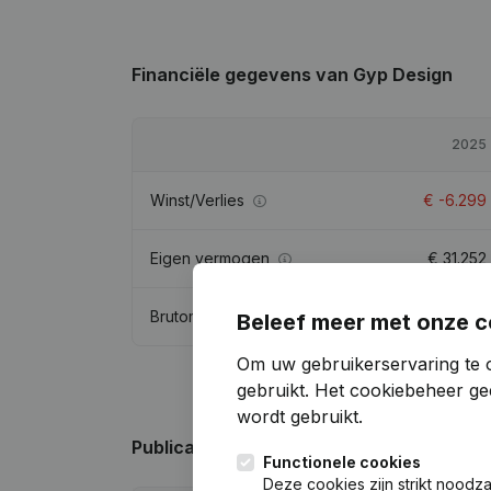
Financiële gegevens
van Gyp Design
2025
Winst/Verlies
€
-6.299
Eigen vermogen
€
31.252
Brutomarge
€
-3.167
Beleef meer met onze c
Om uw gebruikerservaring te 
gebruikt.
Het cookiebeheer
gee
wordt gebruikt.
Publicaties
van Gyp Design
Functionele cookies
Deze cookies zijn strikt noodz