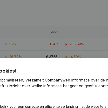
2024
1,8%
€
-6.414
-206,64%
-16,77%
€
37.551
-14,59%
27,57%
€
-4.373
-143,69%
ookies!
optimaliseren, verzamelt Companyweb informatie over de 
ft u inzicht over welke informatie het gaat en geeft u con
akelijk voor een correcte en efficiënte verbinding met de website e