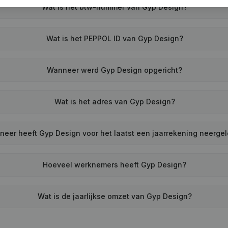
Wat is het btw-nummer van Gyp Design?
Wat is het PEPPOL ID van Gyp Design?
Wanneer werd Gyp Design opgericht?
Wat is het adres van Gyp Design?
eer heeft Gyp Design voor het laatst een jaarrekening neerge
Hoeveel werknemers heeft Gyp Design?
Wat is de jaarlijkse omzet van Gyp Design?