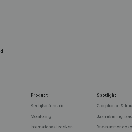
ad
Product
Spotlight
Bedrijfsinformatie
Compliance & fra
Monitoring
Jaarrekening raa
Internationaal zoeken
Btw-nummer opz