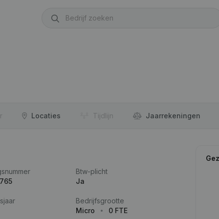
r
Locaties
Tijdlijn
Jaar­rekeningen
Gez
gsnummer
Btw-plicht
.765
Ja
sjaar
Bedrijfsgrootte
Micro
0 FTE