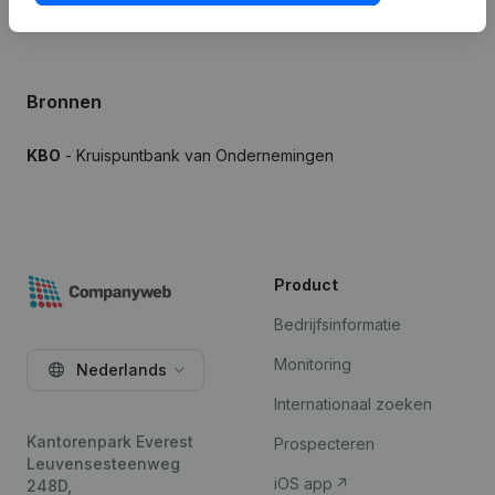
Bronnen
KBO
- Kruispuntbank van Ondernemingen
Product
Bedrijfsinformatie
Monitoring
Nederlands
Internationaal zoeken
Kantorenpark Everest
Prospecteren
Leuvensesteenweg
iOS app
248D,