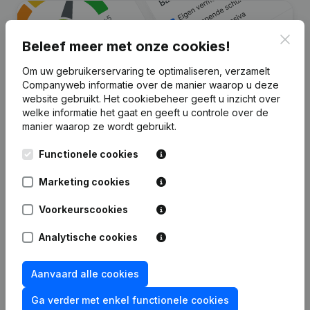
Clos
Beleef meer met onze cookies!
Om uw gebruikerservaring te optimaliseren, verzamelt
Companyweb informatie over de manier waarop u deze
website gebruikt.
Het cookiebeheer
geeft u inzicht over
welke informatie het gaat en geeft u controle over de
manier waarop ze wordt gebruikt.
Zoek je meer informatie over dit
Functionele cookies
bedrijf?
Marketing cookies
Raadpleeg de gezondheid in een oogopslag
Kies voor snelle inzichten of granulaire details
Voorkeurscookies
Krijg updates van belangrijke ontwikkelingen
Analytische cookies
Probeer gratis
Meer ontdekken
Aanvaard alle cookies
7 dagen gratis proefperiode, geen kredietkaart vereist.
Ga verder met enkel functionele cookies