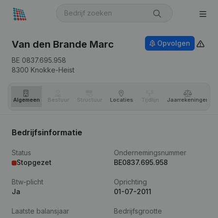
Van den Brande Marc
Opvolgen
BE 0837.695.958
8300
Knokke-Heist
Algemeen
Bestuur
Structuur
Locaties
Tijdlijn
Jaar­rekeningen
Bedrijfsinformatie
Status
Ondernemingsnummer
Stopgezet
BE0837.695.958
Btw-plicht
Oprichting
Ja
01-07-2011
Laatste balansjaar
Bedrijfsgrootte