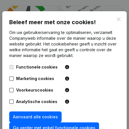
Clos
Beleef meer met onze cookies!
Om uw gebruikerservaring te optimaliseren, verzamelt
Companyweb informatie over de manier waarop u deze
website gebruikt.
Het cookiebeheer
geeft u inzicht over
welke informatie het gaat en geeft u controle over de
manier waarop ze wordt gebruikt.
Zoek je meer informatie over dit
Functionele cookies
bedrijf?
Marketing cookies
Raadpleeg de gezondheid in een oogopslag
Voorkeurscookies
Kies voor snelle inzichten of granulaire details
Krijg updates van belangrijke ontwikkelingen
Analytische cookies
Probeer gratis
Meer ontdekken
Aanvaard alle cookies
7 dagen gratis proefperiode, geen kredietkaart vereist.
Ga verder met enkel functionele cookies