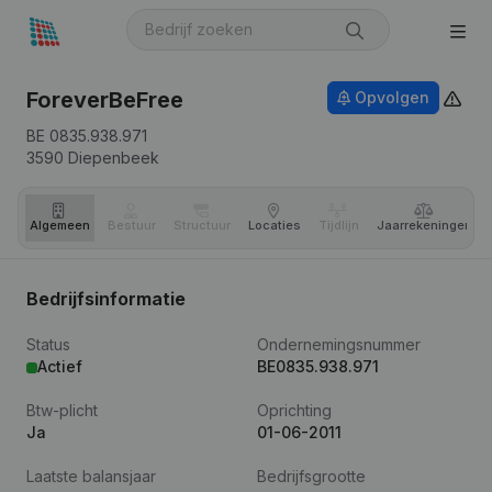
ForeverBeFree
Opvolgen
BE 0835.938.971
3590
Diepenbeek
Algemeen
Bestuur
Structuur
Locaties
Tijdlijn
Jaar­rekeningen
Bedrijfsinformatie
Status
Ondernemingsnummer
Actief
BE0835.938.971
Btw-plicht
Oprichting
Ja
01-06-2011
Laatste balansjaar
Bedrijfsgrootte