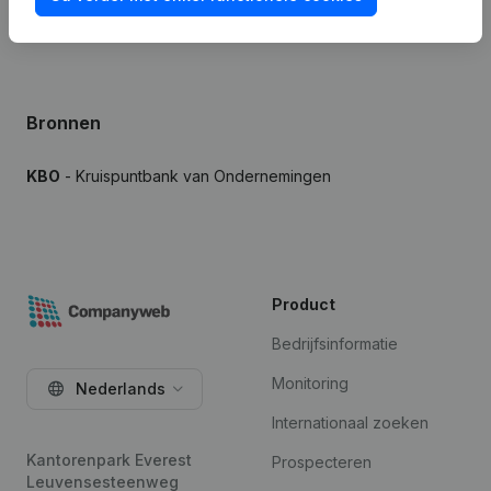
Bronnen
KBO
- Kruispuntbank van Ondernemingen
Product
Bedrijfsinformatie
Monitoring
Nederlands
Internationaal zoeken
Kantorenpark Everest
Prospecteren
Leuvensesteenweg