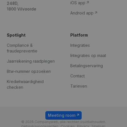
iOS app
248D,
1800 Vilvoorde
Android app
Spotlight
Platform
Compliance &
Integraties
fraudepreventie
Integraties op maat
Jaarrekening raadplegen
Betalingservaring
Btw-nummer opzoeken
Contact
Kredietwaardigheid
Tarieven
checken
Meeting room
© 2026 Companyweb, alle rechten voorbehouden.
Gebruiksvoorwaarden
Cookies
Privacy
Sitemap