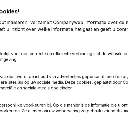
ookies!
Kre
optimaliseren, verzamelt Companyweb informatie over de 
ft u inzicht over welke informatie het gaat en geeft u con
akelijk voor een correcte en efficiënte verbinding met de website e
Zoek je meer informatie over dit bedrijf
omgeving.
Raadpleeg de gezondheid in een oogopslag
vaarden, wordt de inhoud van advertenties gepersonaliseerd en a
Kies voor snelle inzichten of granulaire details
ndere sites als op uw sociale media. Deze cookies, geplaatst door
Krijg updates van belangrijke ontwikkelingen
merciële en sociale-media doeleinden.
Probeer gratis
Meer ontdekken
soonlijke voorkeuren bij. Op die manier is de informatie die u on
oorkeuren. Ze dienen om uw webervaring zo gebruiksvriendelijk mo
7 dagen gratis proefperiode, geen kredietkaart vereist.