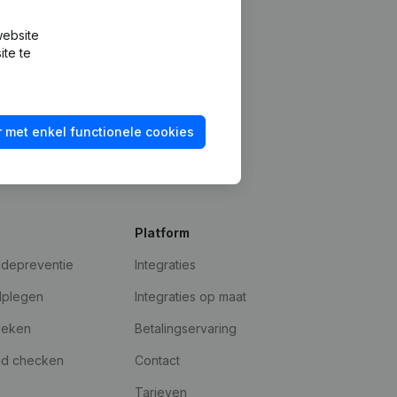
website
ite te
 met enkel functionele cookies
Platform
udepreventie
Integraties
dplegen
Integraties op maat
oeken
Betalingservaring
id checken
Contact
Tarieven