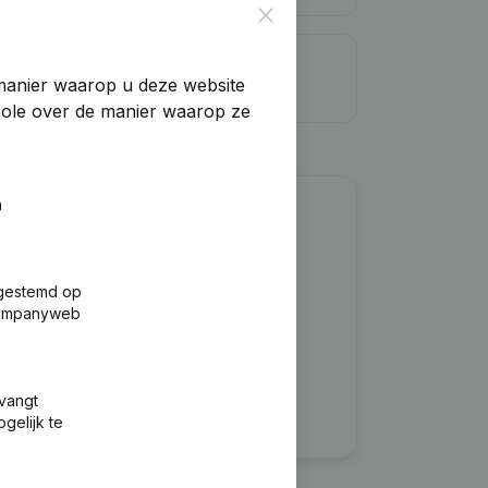
Close
dietlimiet
manier waarop u deze website
trole over de manier waarop ze
n
?
fgestemd op
 Companyweb
tvangt
gelijk te