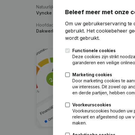
Natuurlijke persoon
Beleef meer met onze c
Vyncke Davey
Om uw gebruikerservaring te 
Hoofdactiviteit
gebruikt.
Het cookiebeheer
gee
Dakwerkzaamheden
wordt gebruikt.
Functionele cookies
Deze cookies zijn strikt noodz
garanderen een veilige online
Marketing cookies
Door marketing cookies te aan
uw interesses. Dit zowel op a
en derde partijen, hebben com
Voorkeurscookies
Voorkeurscookies houden uw per
relevant en afgestemd op uw v
maken.
Analytische cookies