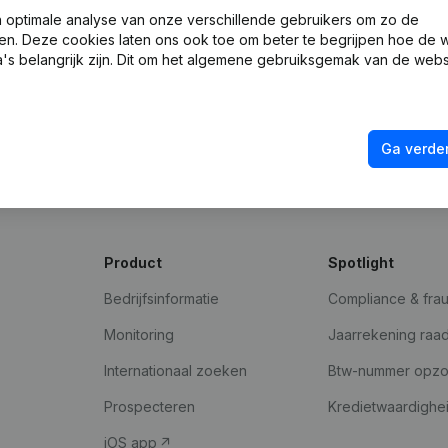
optimale analyse van onze verschillende gebruikers om zo de
en. Deze cookies laten ons ook toe om beter te begrijpen hoe de 
's belangrijk zijn. Dit om het algemene gebruiksgemak van de webs
Ga verder
Product
Spotlight
Bedrijfsinformatie
Compliance & fra
Monitoring
Jaarrekening raa
Internationaal zoeken
Btw-nummer opz
Prospecteren
Kredietwaardighe
iOS app