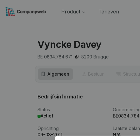
Product
Tarieven
Vyncke Davey
BE 0834.784.671
8200
Brugge
Algemeen
Bestuur
Structuu
Bedrijfsinformatie
Status
Ondernemin
Actief
BE0834.784
Oprichting
Laatste balan
09-03-2011
N/A