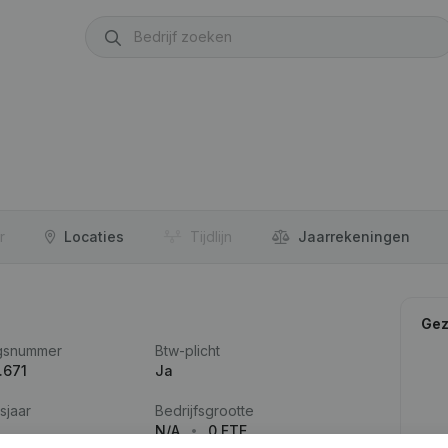
r
Locaties
Tijdlijn
Jaar­rekeningen
Gez
gsnummer
Btw-plicht
.671
Ja
sjaar
Bedrijfsgrootte
N/A
0 FTE