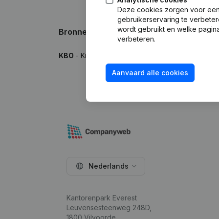
Deze cookies zorgen voor een 
gebruikerservaring te verbeter
wordt gebruikt en welke pagina
Bronnen
verbeteren.
KBO
- Kruispuntbank van Ondernemingen
Aanvaard alle cookies
Nederlands
Kantorenpark Everest
Leuvensesteenweg 248D,
1800 Vilvoorde