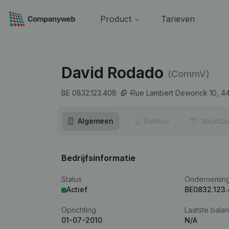
Product
Tarieven
David Rodado
(CommV)
BE 0832.123.408
Rue Lambert Dewonck 10,
4
Algemeen
Bestuur
Structuu
Bedrijfsinformatie
Status
Ondernemin
Actief
BE0832.123
Oprichting
Laatste balan
01-07-2010
N/A