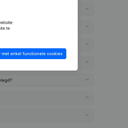
website
ite te
 met enkel functionele cookies
elegd?