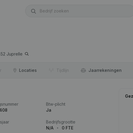
452
Juprelle
r
Locaties
Tijdlijn
Jaar­rekeningen
Gez
gsnummer
Btw-plicht
.408
Ja
sjaar
Bedrijfsgrootte
N/A
0 FTE