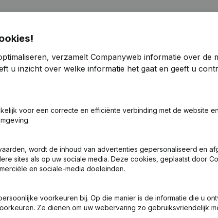
ookies!
optimaliseren, verzamelt Companyweb informatie over de 
ft u inzicht over welke informatie het gaat en geeft u con
Aandelen - Ontslagnemingen, Benoemingen - Statuten (Vertaling, Coö
sche Vorm
(FR)
akelijk voor een correcte en efficiënte verbinding met de website e
omgeving.
n - Statuten (Vertaling, Coördinatie, Overige Wijzigingen, …)
(FR)
ng (Nieuwe Rechtspersoon, Opening Bijkantoor, enz...)
(FR)
vaarden, wordt de inhoud van advertenties gepersonaliseerd en a
ndere sites als op uw sociale media. Deze cookies, geplaatst door
merciële en sociale-media doeleinden.
soonlijke voorkeuren bij. Op die manier is de informatie die u on
oorkeuren. Ze dienen om uw webervaring zo gebruiksvriendelijk mo