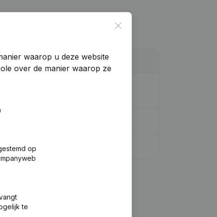
Close
manier waarop u deze website
trole over de manier waarop ze
rdinatie, Overige Wijzigingen, …) -
n
fgestemd op
 Companyweb
tvangt
gelijk te