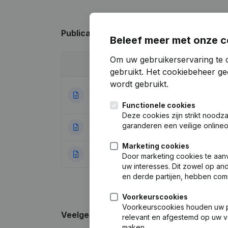
Publicaties
van David Rodado
Beleef meer met onze c
Om uw gebruikerservaring te 
Datum
Publicatie
gebruikt.
Het cookiebeheer
gee
wordt gebruikt.
Doel - Kapitaal, 
04-09-2024
Wijziging Juridi
Functionele cookies
Deze cookies zijn strikt noodz
garanderen een veilige online
31-12-2014
Kapitaal, Aandele
Marketing cookies
31-12-2010
Rubriek Oprichti
Door marketing cookies te aan
uw interesses. Dit zowel op a
en derde partijen, hebben com
Voorkeurscookies
Voorkeurscookies houden uw per
Veelgestelde vragen
relevant en afgestemd op uw v
maken.