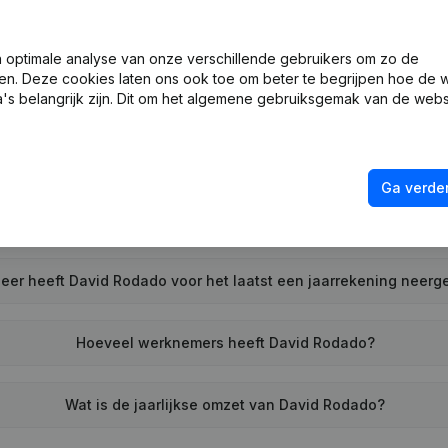
Wat is het btw-nummer van David Rodado?
optimale analyse van onze verschillende gebruikers om zo de
en. Deze cookies laten ons ook toe om beter te begrijpen hoe de 
Wat is het PEPPOL ID van David Rodado?
's belangrijk zijn. Dit om het algemene gebruiksgemak van de webs
Wanneer werd David Rodado opgericht?
Ga verder
Wat is het adres van David Rodado?
er heeft David Rodado voor het laatst een jaarrekening neerg
Hoeveel werknemers heeft David Rodado?
Wat is de jaarlijkse omzet van David Rodado?