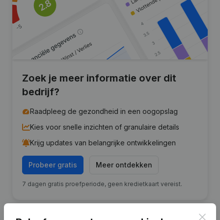
Zoek je meer informatie over dit
bedrijf?
Raadpleeg de gezondheid in een oogopslag
Kies voor snelle inzichten of granulaire details
Krijg updates van belangrijke ontwikkelingen
Probeer gratis
Meer ontdekken
7 dagen gratis proefperiode, geen kredietkaart vereist.
Clos