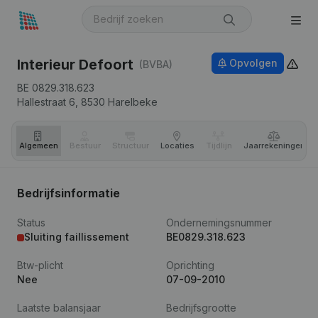
Interieur Defoort
Opvolgen
(BVBA)
BE 0829.318.623
Hallestraat 6,
8530
Harelbeke
Algemeen
Bestuur
Structuur
Locaties
Tijdlijn
Jaar­rekeningen
Bedrijfsinformatie
Status
Ondernemingsnummer
Sluiting faillissement
BE0829.318.623
Btw-plicht
Oprichting
Nee
07-09-2010
Laatste balansjaar
Bedrijfsgrootte