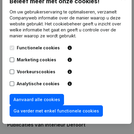
Beleef meer met onze cookies!
Om uw gebruikerservaring te optimaliseren, verzamelt
Financiële gegevens
van Interieur
Companyweb informatie over de manier waarop u deze
Defoort
website gebruikt.
Het cookiebeheer
geeft u inzicht over
welke informatie het gaat en geeft u controle over de
manier waarop ze wordt gebruikt.
2017
2016
2015
2014
Functionele cookies
Winst/Verlies
€
-5.232
€
-17.380
€
2.646
€
-5.207
Marketing cookies
Eigen
Voorkeurscookies
€
-17.050
€
-11.817
€
5.563
€
2.917
vermogen
Analytische cookies
Brutomarge
€
-1.019
€
6.785
€
18.068
€
7.066
Aanvaard alle cookies
Ga verder met enkel functionele cookies
Publicaties
van Interieur Defoort