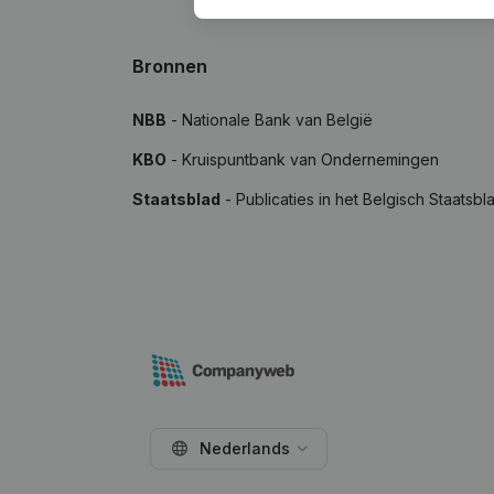
Bronnen
NBB
- Nationale Bank van België
KBO
- Kruispuntbank van Ondernemingen
Staatsblad
- Publicaties in het Belgisch Staatsbl
Nederlands