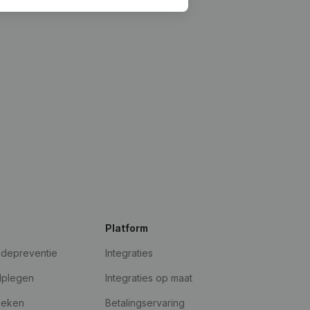
Platform
udepreventie
Integraties
dplegen
Integraties op maat
oeken
Betalingservaring