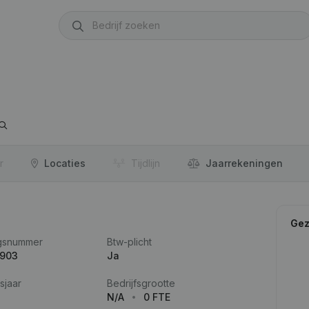
r
Locaties
Tijdlijn
Jaar­rekeningen
Gez
gsnummer
Btw-plicht
.903
Ja
sjaar
Bedrijfsgrootte
N/A
0 FTE