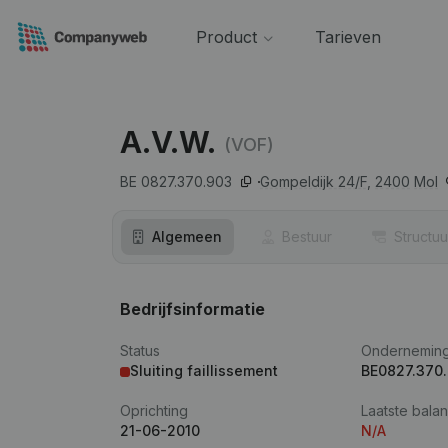
Product
Tarieven
A.V.W.
(VOF)
BE 0827.370.903
Gompeldijk 24/F,
2400
Mol
Algemeen
Bestuur
Structuu
Bedrijfsinformatie
Status
Ondernemin
Sluiting faillissement
BE0827.370
Oprichting
Laatste balan
21-06-2010
N/A