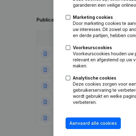
garanderen een veilige online
Marketing cookies
Publicaties
van A.V.W.
Door marketing cookies te aan
uw interesses. Dit zowel op a
en derde partijen, hebben com
Datum
Publicatie
Voorkeurscookies
25-04-2018
Voorkeurscookies houden uw per
Maatschappelijke
relevant en afgestemd op uw v
maken.
20-01-2015
Maatschappelijke
Analytische cookies
Deze cookies zorgen voor een 
12-02-2014
Maatschappelijk
gebruikerservaring te verbeter
wordt gebruikt en welke pagina
18-10-2011
Benaming - Maats
verbeteren.
09-07-2010
Rubriek Oprichti
Aanvaard alle cookies