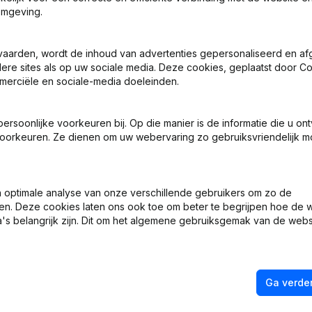
omgeving.
vaarden, wordt de inhoud van advertenties gepersonaliseerd en a
ndere sites als op uw sociale media. Deze cookies, geplaatst door
merciële en sociale-media doeleinden.
soonlijke voorkeuren bij. Op die manier is de informatie die u on
 Zetel
oorkeuren. Ze dienen om uw webervaring zo gebruiksvriendelijk mo
 Zetel
optimale analyse van onze verschillende gebruikers om zo de
e Zetel - Ontslagnemingen - Benoemingen
en. Deze cookies laten ons ook toe om beter te begrijpen hoe de 
's belangrijk zijn. Dit om het algemene gebruiksgemak van de webs
chappelijke Zetel - Doel - Ontslagnemingen - Benoemingen
ng (Nieuwe Rechtspersoon, Opening Bijkantoor, enz...)
Ga verder