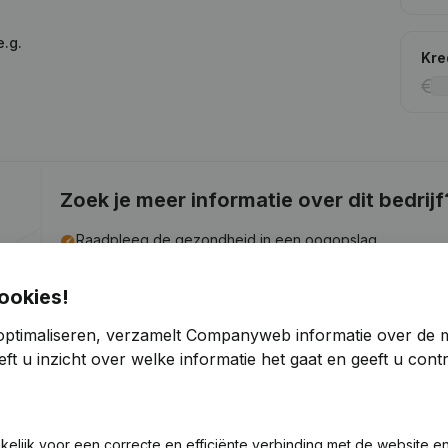
e.g.
Kre
Zoek je meer informatie over dit bedrijf
Raadpleeg de gezondheid in een oogopslag
Kies voor snelle inzichten of granulaire details
ookies!
Krijg updates van belangrijke ontwikkelingen
optimaliseren, verzamelt Companyweb informatie over de 
Probeer gratis
Meer ontdekken
ft u inzicht over welke informatie het gaat en geeft u con
7 dagen gratis proefperiode, geen kredietkaart vereist.
akelijk voor een correcte en efficiënte verbinding met de website e