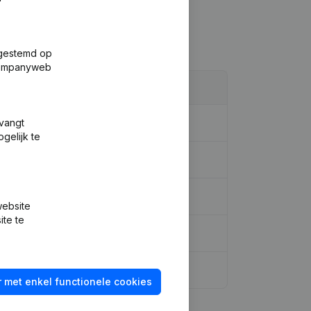
fgestemd op
 Companyweb
tvangt
gelijk te
website
ite te
 met enkel functionele cookies