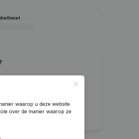
dietlimiet
?
Close
manier waarop u deze website
trole over de manier waarop ze
n