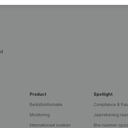
ad
Product
Spotlight
Bedrijfsinformatie
Compliance & fra
Monitoring
Jaarrekening raa
Internationaal zoeken
Btw-nummer opz